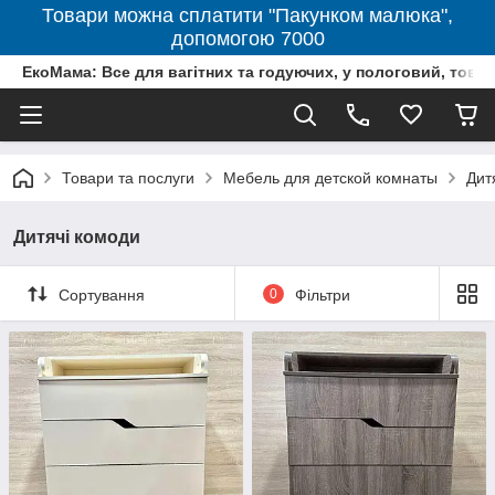
Товари можна сплатити "Пакунком малюка",
допомогою 7000
ЕкоМама: Все для вагітних та годуючих, у пологовий, тов
Товари та послуги
Мебель для детской комнаты
Дит
Дитячі комоди
Сортування
0
Фільтри