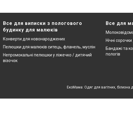
Все для виписки з пологового
Все для м
будинку для малюків
Молоковідсмо
Конверти для новонароджених
Нічні сорочки
Пелюшки для малюків ситець, фланель, муслін
Бандажі та ко
пологів
Непромокальні пелюшки у ліжечко / дитячий
візочок