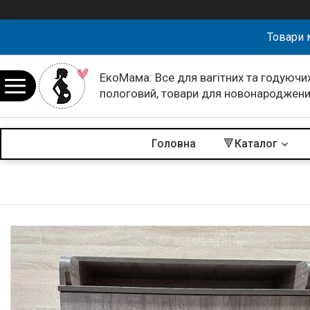
Товари 
ЕкоМама: Все для вагітних та годуючих
пологовий, товари для новонароджен
Головна
🔻Каталог