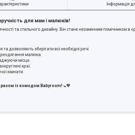
арактеристики
Інформація д
ручність для мам і малюків!
ості та стильного дизайну. Він стане незамінним помічником в ор
та дозволяють зберігати всі необхідні речі.
ереодягання малюка.
аджуючи місце.
округлені краї.
чої кімнати.
а разом із комодом Babyroom!
🚼💖