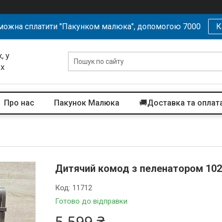
можна сплатити "Пакунком малюка", допомогою 7000
К
, у
их
Про нас
Пакунок Малюка
🚚Доставка та оплат
Дитячий комод з пеленатором 10
Код:
11712
Готово до відправки
5 599 ₴