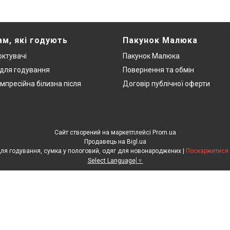
ам, які годують
Пакунок Малюка
ктувачі
Пакунок Малюка
 для годування
Повернення та обмін
мпресійна білизна після
Договір публічної оферти
Сайт створений на маркетплейсі
Prom.ua
Продавець на Bigl.ua
ЕкоМама: Одяг для вагітних, білизна для годування, сумка у пологовий, одяг для новонароджених |
Поскаржитися 
Select Language
▼