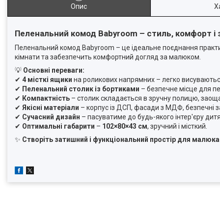
Опис
Х
Пеленальний комод Babyroom – стиль, комфорт і з
Пеленальний комод Babyroom – це ідеальне поєднання практичн
кімнати та забезпечить комфортний догляд за малюком.
💡
Основні переваги:
✔
4 місткі ящики
на роликових напрямних – легко висуваються 
✔
Пеленальний столик із бортиками
– безпечне місце для п
✔
Компактність
– столик складається в зручну полицю, заощ
✔
Якісні матеріали
– корпус із ДСП, фасади з МДФ, безпечні за
✔
Сучасний дизайн
– пасуватиме до будь-якого інтер'єру дитя
✔
Оптимальні габарити
–
102×80×43 см
, зручний і місткий.
✨
Створіть затишний і функціональний простір для малюк