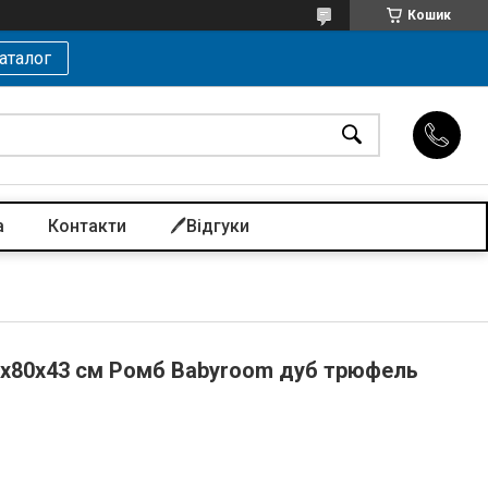
Кошик
аталог
а
Контакти
🖊️Відгуки
2х80х43 см Ромб Babyroom дуб трюфель