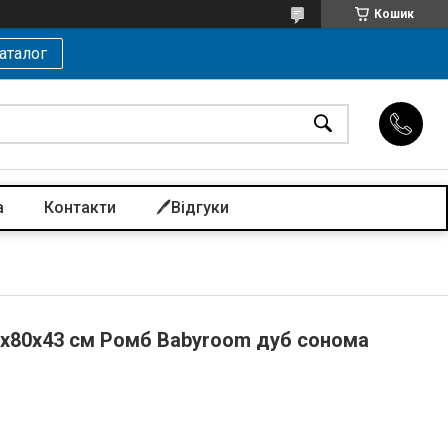
Кошик
аталог
а
Контакти
🖊️Відгуки
2х80х43 см Ромб Babyroom дуб сонома