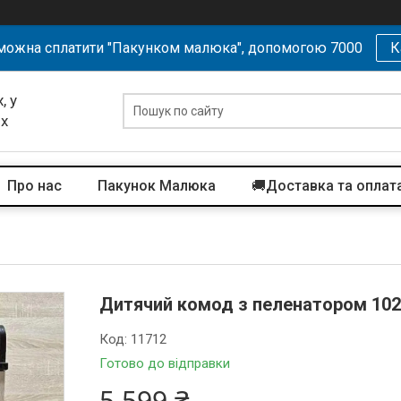
можна сплатити "Пакунком малюка", допомогою 7000
К
, у
их
Про нас
Пакунок Малюка
🚚Доставка та оплат
Дитячий комод з пеленатором 10
Код:
11712
Готово до відправки
5 599 ₴