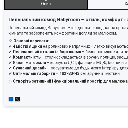
Опис
Х
Пеленальний комод Babyroom – стиль, комфорт і з
Пеленальний комод Babyroom – це ідеальне поєднання практичн
кімнати та забезпечить комфортний догляд за малюком.
💡
Основні переваги:
✔
4 місткі ящики
на роликових напрямних – легко висуваються 
✔
Пеленальний столик із бортиками
– безпечне місце для п
✔
Компактність
– столик складається в зручну полицю, заощ
✔
Якісні матеріали
– корпус із ДСП, фасади з МДФ, безпечні за
✔
Сучасний дизайн
– пасуватиме до будь-якого інтер'єру дитя
✔
Оптимальні габарити
–
102×80×43 см
, зручний і місткий.
✨
Створіть затишний і функціональний простір для малюк