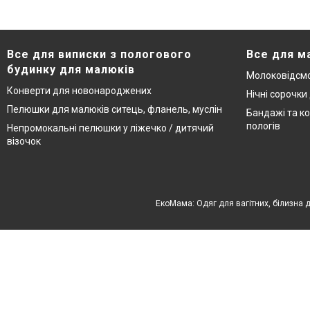
Все для виписки з пологового
Все для м
будинку для малюків
Молоковідсмо
Конверти для новонароджених
Нічні сорочки
Пелюшки для малюків ситець, фланель, муслін
Бандажі та ко
пологів
Непромокальні пелюшки у ліжечко / дитячий
візочок