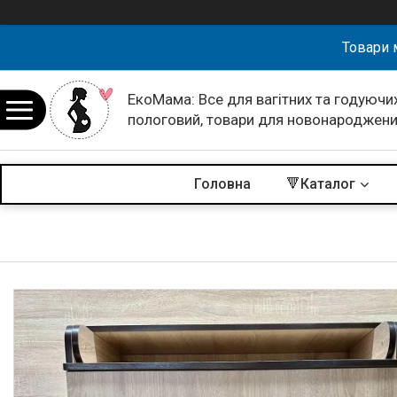
Товари 
ЕкоМама: Все для вагітних та годуючих
пологовий, товари для новонароджен
Головна
🔻Каталог