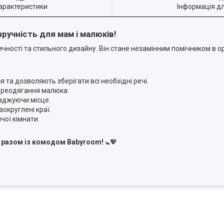
арактеристики
Інформація д
ручність для мам і малюків!
ості та стильного дизайну. Він стане незамінним помічником в ор
та дозволяють зберігати всі необхідні речі.
ереодягання малюка.
аджуючи місце.
округлені краї.
чої кімнати.
а разом із комодом Babyroom!
🚼💖