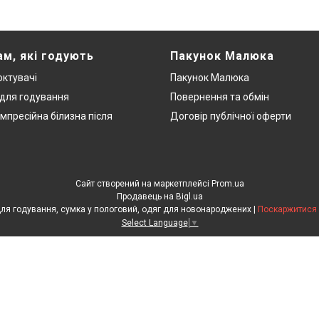
ам, які годують
Пакунок Малюка
ктувачі
Пакунок Малюка
 для годування
Повернення та обмін
мпресійна білизна після
Договір публічної оферти
Сайт створений на маркетплейсі
Prom.ua
Продавець на Bigl.ua
ЕкоМама: Одяг для вагітних, білизна для годування, сумка у пологовий, одяг для новонароджених |
Поскаржитися 
Select Language
▼