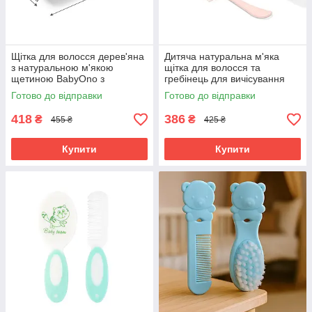
Щітка для волосся дерев'яна
Дитяча натуральна м'яка
з натуральною м'якою
щітка для волосся та
щетиною BabyOno з
гребінець для вичісування
народження 4х16 см
кірочок Baby Ono Рожевий
Готово до відправки
Готово до відправки
Коричневий
418
386
₴
₴
455 ₴
425 ₴
Купити
Купити