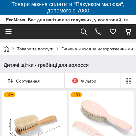
Товари можна сплатити "Пакунком малюка",
допомогою 7000
ЕкоМама: Все для вагітних та годуючих, у пологовий, тов
Товари та послуги
Гигиена и уход за новорожденными
Дитячі щітки - гребінці для волосся
Сортування
0
Фільтри
–8%
–9%