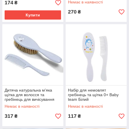
174
Немає в наявності
₴
BabyOno рожевий
270
₴
Купити
Дитяча натуральна м'яка
Набір для немовлят
щітка для волосся та
гребінець та щітка 0+ Baby
гребінець для вичісування
team Білий
кірочок Baby Ono Блакитна
Немає в наявності
Немає в наявності
317
117
₴
₴