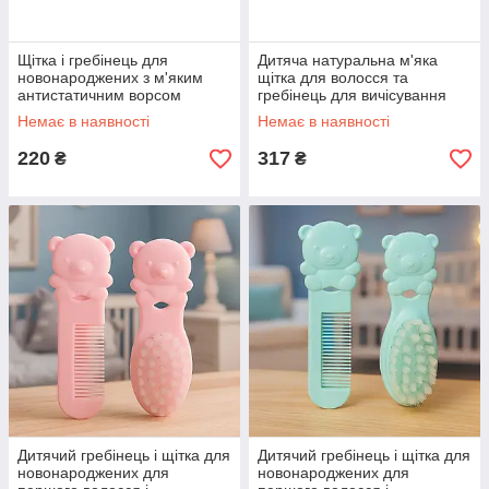
Щітка і гребінець для
Дитяча натуральна м'яка
новонароджених з м'яким
щітка для волосся та
антистатичним ворсом
гребінець для вичісування
дитячий набір 2 предмети
кірочок Baby Ono Бірюзовий
Немає в наявності
Немає в наявності
BabyOno бірюзовий
220
317
₴
₴
Дитячий гребінець і щітка для
Дитячий гребінець і щітка для
новонароджених для
новонароджених для