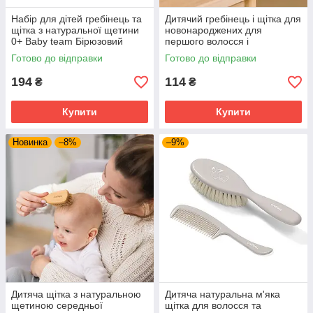
Набір для дітей гребінець та
Дитячий гребінець і щітка для
щітка з натуральної щетини
новонароджених для
0+ Baby team Бірюзовий
першого волосся і
вичісування себорейних
Готово до відправки
Готово до відправки
кірочок MegaZayka блакитний
194
114
₴
₴
Купити
Купити
Новинка
–8%
–9%
Дитяча щітка з натуральною
Дитяча натуральна м'яка
щетиною середньої
щітка для волосся та