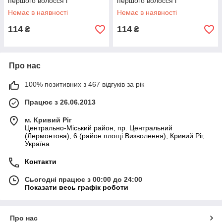
першого волосся і
першого волосся і
вичісування себорейних
вичісування себорейних
Немає в наявності
Немає в наявності
кірочок MegaZayka рожевий
кірочок MegaZayka зелений
114
114
₴
₴
Про нас
100% позитивних з 467 відгуків за рік
Працює з 26.06.2013
м. Кривий Ріг
Центрально-Міський район, пр. Центральний
(Лермонтова), 6 (район площі Визволення), Кривий Ріг,
Україна
Контакти
Сьогодні працює з 00:00 до 24:00
Показати весь графік роботи
Про нас