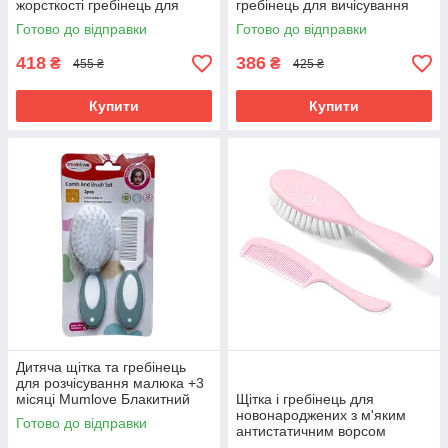
жорсткості гребінець для
гребінець для вичісування
новонароджених дітей
кірочок Baby Ono Сіро-
Готово до відправки
Готово до відправки
буковий BabyOno
фіолетовий
418
386
₴
₴
455 ₴
425 ₴
Купити
Купити
Дитяча щітка та гребінець
для розчісування малюка +3
місяці Mumlove Блакитний
Щітка і гребінець для
новонароджених з м'яким
Готово до відправки
антистатичним ворсом
дитячий набір 2 предмети