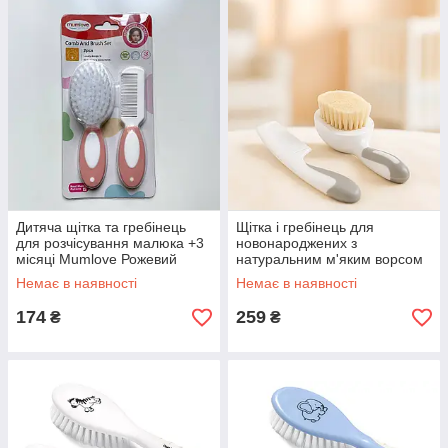
Дитяча щітка та гребінець
Щітка і гребінець для
для розчісування малюка +3
новонароджених з
місяці Mumlove Рожевий
натуральним м'яким ворсом
дитячий набір з двох
Немає в наявності
Немає в наявності
предметів MegaZayka сірий
174
259
₴
₴