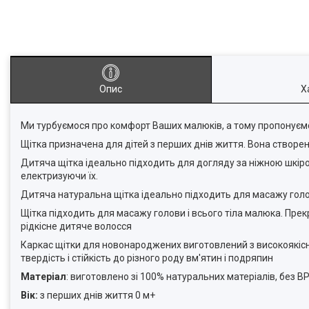
Опис
Х
Ми турбуємося про комфорт Ваших малюків, а тому пропонуємо
Щітка призначена для дітей з перших днів життя. Вона створен
Дитяча щітка ідеально підходить для догляду за ніжною шкірою
електризуючи їх.
Дитяча натуральна щітка ідеально підходить для масажу голов
Щітка підходить для масажу голови і всього тіла малюка. Прек
рідкісне дитяче волосся
Каркас щітки для новонароджених виготовлений з високоякісно
твердість і стійкість до різного роду вм'ятин і подряпин
Матеріал
: виготовлено зі 100% натуральних матеріалів, без 
Вік:
з перших днів життя 0 м+