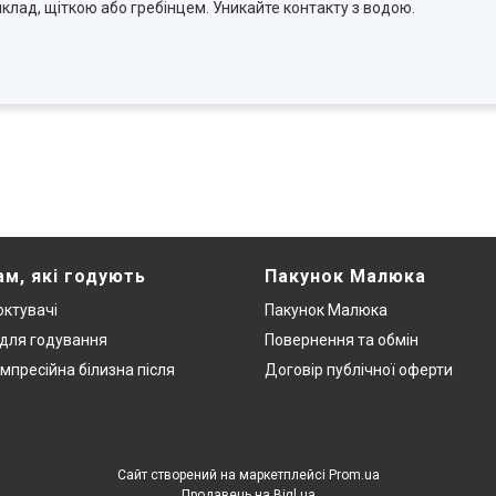
клад, щіткою або гребінцем. Уникайте контакту з водою.
ам, які годують
Пакунок Малюка
ктувачі
Пакунок Малюка
 для годування
Повернення та обмін
мпресійна білизна після
Договір публічної оферти
Сайт створений на маркетплейсі
Prom.ua
Продавець на Bigl.ua