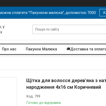
можна сплатити "Пакунком малюка", допомогою 7000
К
, у
их
Про нас
Пакунок Малюка
🚚Доставка та оплат
Щітка для волосся дерев'яна з н
народження 4х16 см Коричневий
Код:
799
Готово до відправки