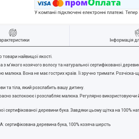
У компанії підключені електронні платежі. Тепе
арактеристики
Інформація д
 товари найвищої якості.
а з м’якого козячого волосу та натуральної сертифікованої деревин
 малюка. Вона не має гострих країв. Її зручно тримати. Розчіска-щі
и та тіла, який розслабить вашу дитину.
расно заспокоює і розслабляє малюка. Регулярно використовуючи йо
ї сертифікованої деревини бука. Завдяки цьому щітка на 100% нат
BPA: сертифікована деревина бука, 100% козяча шерсть