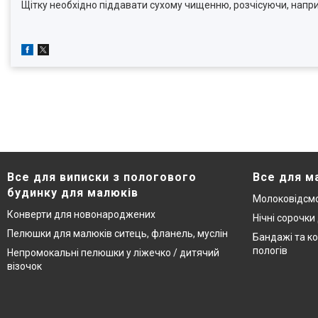
Щітку необхідно піддавати сухому чищенню, розчісуючи, напри
Все для виписки з пологового
Все для м
будинку для малюків
Молоковідсмо
Конверти для новонароджених
Нічні сорочки
Пелюшки для малюків ситець, фланель, муслін
Бандажі та ко
пологів
Непромокальні пелюшки у ліжечко / дитячий
візочок