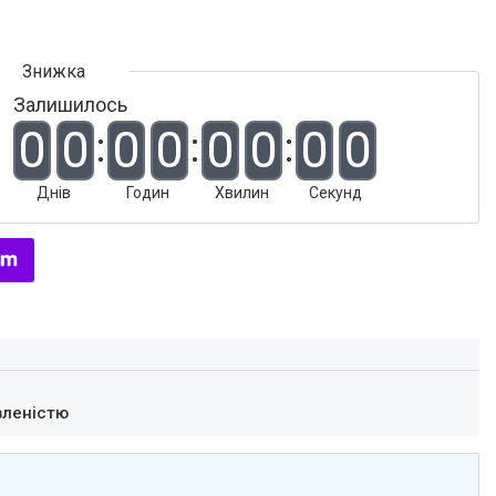
Залишилось
0
0
0
0
0
0
0
0
Днів
Годин
Хвилин
Секунд
вленістю