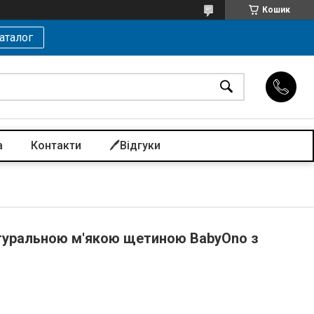
Кошик
аталог
а
Контакти
🖊️Відгуки
атуральною м'якою щетиною BabyOno з