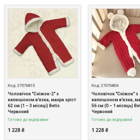
27076815
27076804
Чоловічок "Сніжок-2" з
Чоловічок "Сніжок" з
капюшоном в'язка, махра зріст
капюшоном в'язка, ма
62 см (1 – 3 місяці) Betis
56 см (0 – 1 місяць) Be
Червоний
Червоний
Готово до відправки
Готово до відправки
1 228 ₴
1 228 ₴