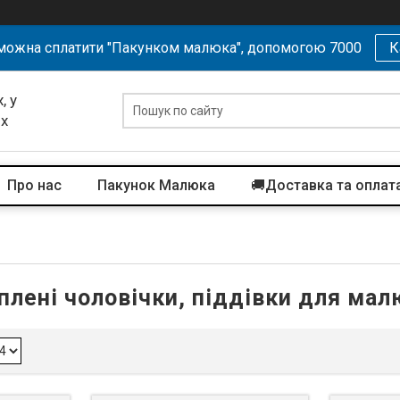
можна сплатити "Пакунком малюка", допомогою 7000
К
, у
их
Про нас
Пакунок Малюка
🚚Доставка та оплат
плені чоловічки, піддівки для мал