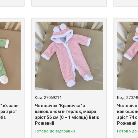
27069214
27074
 в'язане
Чоловічок "Крапочка" з
Чоловічок
ра зріст
капюшоном інтерлок, махра
капюшоно
tis
зріст 56 см (0 – 1 місяць) Betis
зріст 74 с
Рожевий
Рожевий
Готово до відправки
Готово до