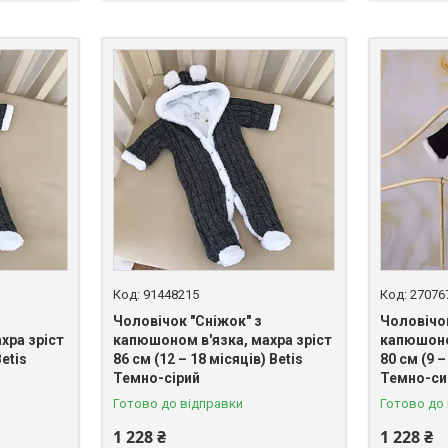
91448215
27076
Чоловічок "Сніжок" з
Чоловічок
хра зріст
капюшоном в'язка, махра зріст
капюшоно
Betis
86 см (12 – 18 місяців) Betis
80 см (9 –
Темно-сірий
Темно-си
Готово до відправки
Готово до
1 228 ₴
1 228 ₴