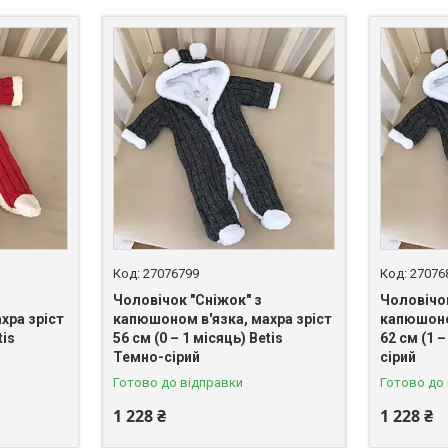
27076799
27076
Чоловічок "Сніжок" з
Чоловічок
хра зріст
капюшоном в'язка, махра зріст
капюшоно
tis
56 см (0 – 1 місяць) Betis
62 см (1 –
Темно-сірий
сірий
Готово до відправки
Готово до
1 228 ₴
1 228 ₴