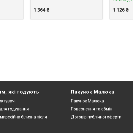
1 364 ₴
1 126 ₴
ам, які годують
Пакунок Малюка
ктувачі
Пакунок Малюка
 для годування
Повернення та обмін
мпресійна білизна після
Договір публічної оферти