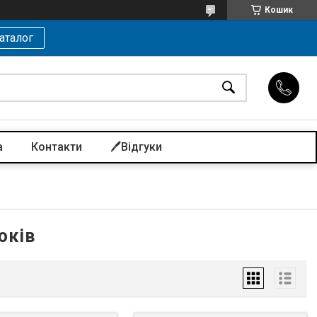
Кошик
аталог
а
Контакти
🖊️Відгуки
юків