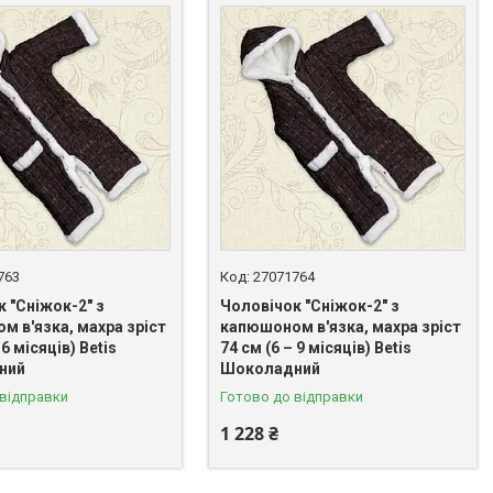
763
27071764
 "Сніжок-2" з
Чоловічок "Сніжок-2" з
м в'язка, махра зріст
капюшоном в'язка, махра зріст
 6 місяців) Betis
74 см (6 – 9 місяців) Betis
ний
Шоколадний
 відправки
Готово до відправки
1 228 ₴