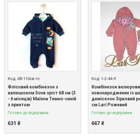
d8-110св-тс
1-2-44-9
Флісовий комбінезон з
Комбінезон велюрови
капюшоном Sova зріст 68 см (3
новонароджених із ш
- 6 місяців) Malena Темно-синій
демісезон Зірковий р
з принтом
см Lari Рожевий
Готово до відправки
Готово до відправки
631 ₴
667 ₴