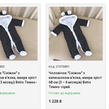
800
27076801
 "Сніжок" з
Чоловічок "Сніжок" з
м в'язка, махра зріст
капюшоном в'язка, махра зріст
 3 місяці) Betis Темно-
68 см (3 – 6 місяців) Betis
Темно-сірий
 відправки
Готово до відправки
1 228 ₴