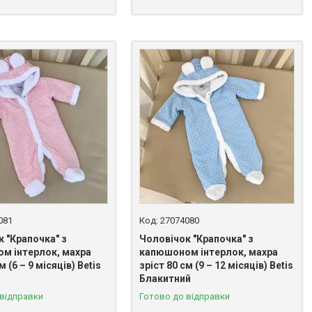
081
27074080
 "Крапочка" з
Чоловічок "Крапочка" з
м інтерлок, махра
капюшоном інтерлок, махра
м (6 – 9 місяців) Betis
зріст 80 см (9 – 12 місяців) Betis
Блакитний
 відправки
Готово до відправки