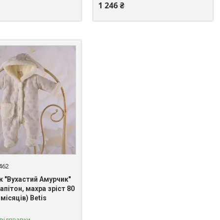
1 246 ₴
462
к "Вухастий Амурчик"
апітон, махра зріст 80
 місяців) Betis
 відправки