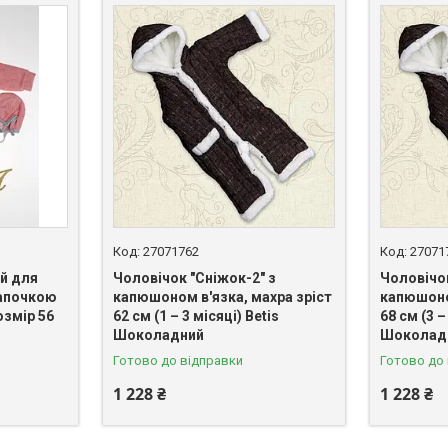
27071762
27071
й для
Чоловічок "Сніжок-2" з
Чоловічок
апочкою
капюшоном в'язка, махра зріст
капюшоно
озмір 56
62 см (1 – 3 місяці) Betis
68 см (3 –
Шоколадний
Шоколад
Готово до відправки
Готово до
1 228 ₴
1 228 ₴