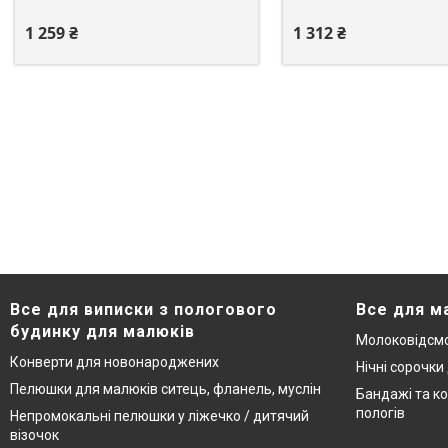
1 259 ₴
1 312 ₴
Все для виписки з пологового
Все для м
будинку для малюків
Молоковідсмо
Конверти для новонароджених
Нічні сорочки
Пелюшки для малюків ситець, фланель, муслін
Бандажі та ко
пологів
Непромокальні пелюшки у ліжечко / дитячий
візочок