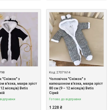
798
27071614
 "Сніжок" з
Чоловічок "Сніжок" з
м в'язка, махра зріст
капюшоном в'язка, махра зріст
 12 місяців) Betis
80 см (9 – 12 місяців) Betis
ній
Сірий
 відправки
Готово до відправки
1 228 ₴