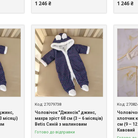
1 246 ₴
1 246 ₴
27079738
27082
джинс,
Чоловічок "Джинсік" джинс,
Чоловічо
3 місяці)
махра зріст 68 см (3 – 6 місяців)
хлопчик к
им
Betis Синій з малиновим
см (9 – 12
Кавовий
Готово до відправки
Готово до