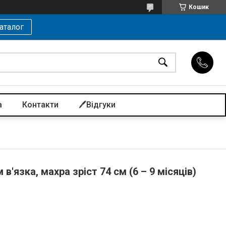
Кошик
аталог
а
Контакти
🖊️Відгуки
'язка, махра зріст 74 см (6 – 9 місяців)