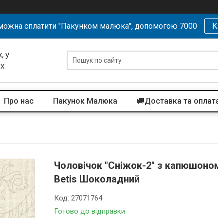
можна сплатити "Пакунком малюка", допомогою 7000
К
, у
их
Про нас
Пакунок Малюка
🚚Доставка та оплат
Чоловічок "Сніжок-2" з капюшоном в
Betis Шоколадний
Код:
27071764
Готово до відправки