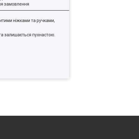
ля замовлення
ритими ніжками та ручками,
 та залишається пухнастою.