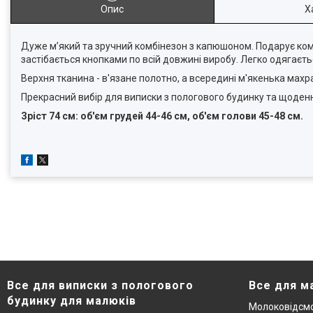
Опис
Х
Дуже м’який та зручний комбінезон з капюшоном. Подарує комф
застібається кнопками по всій довжині виробу. Легко одягаєть
Верхня тканина - в'язане полотно, а всередині м'якенька махр
Прекрасний вибір для виписки з пологового будинку та щоден
Зріст 74 см: об'єм грудей 44-46 см, об'єм голови 45-48 см.
Все для виписки з пологового
Все для м
будинку для малюків
Молоковідсмо