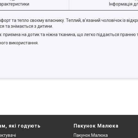
арактеристики
Інформація д
орт та тепло своєму власнику. Теплий, в'язаний чоловічок із відк
ся та знімається з дитини.
а: приємна на дотик та ніжна тканина, що легко піддається пранню
ного використання.
ам, які годують
Пакунок Малюка
ктувачі
Пакунок Малюка