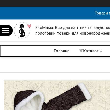
Товари 
ЕкоМама: Все для вагітних та годуючих
пологовий, товари для новонароджен
Головна
🔻Каталог