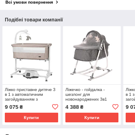
Всі умови повернення
Подібні товари компанії
Ліжко приставне дитяче 3
Ліжечко - гойдалка -
Ліжк
в 1 з автоматичним
шезлонг для
в 1 
загойдуванням з
новонароджених 3в1
заго
іграшками і нічником -
Alicante Grey з іграшками
ігра
9 075
4 388
9 0
₴
₴
пректором Bloom Cream
Lorelli Сірий
прек
Beige Carrello бежевий
Beig
Купити
Купити