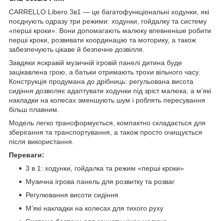
CARRELLO Libero 3в1 — це багатофункціональні ходунки, які
поєднують одразу три режими: ходунки, гойдалку та систему
«перші кроки». Вони допомагають малюку впевненіше робити
перші кроки, розвивати координацію та моторику, а також
забезпечують цікаве й безпечне дозвілля.
Завдяки яскравій музичній ігровій панелі дитина буде
зацікавлена грою, а батьки отримають трохи вільного часу.
Конструкція продумана до дрібниць: регульована висота
сидіння дозволяє адаптувати ходунки під зріст малюка, а м’які
накладки на колесах зменшують шум і роблять пересування
більш плавним.
Модель легко трансформується, компактно складається для
зберігання та транспортування, а також просто очищується
після використання.
Переваги:
3 в 1: ходунки, гойдалка та режим «перші кроки»
Музична ігрова панель для розвитку та розваг
Регулювання висоти сидіння
М’які накладки на колесах для тихого руху