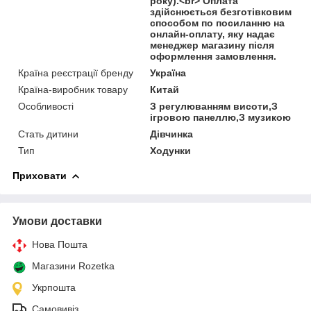
року).<br> Оплата
здійснюється безготівковим
способом по посиланню на
онлайн-оплату, яку надає
менеджер магазину після
оформлення замовлення.
Країна реєстрації бренду
Україна
Країна-виробник товару
Китай
Особливості
З регулюванням висоти,З
ігровою панеллю,З музикою
Стать дитини
Дівчинка
Тип
Ходунки
Приховати
Умови доставки
Нова Пошта
Магазини Rozetka
Укрпошта
Самовивіз