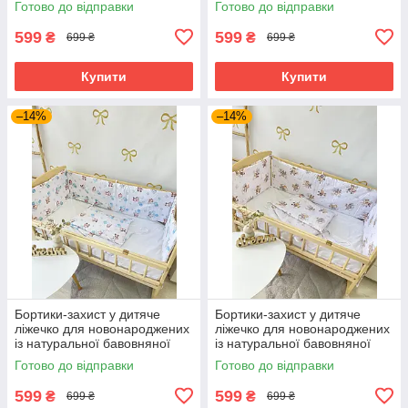
Готово до відправки
Готово до відправки
наповнювачем із 4 частин
наповнювачем із 4 частин
BST кролик
BST
599
599
₴
₴
699 ₴
699 ₴
Купити
Купити
–14%
–14%
Бортики-захист у дитяче
Бортики-захист у дитяче
ліжечко для новонароджених
ліжечко для новонароджених
із натуральної бавовняної
із натуральної бавовняної
тканини з м’яким
тканини з м’яким
Готово до відправки
Готово до відправки
наповнювачем із 4 частин
наповнювачем із 4 частин
BST
BST
599
599
₴
₴
699 ₴
699 ₴