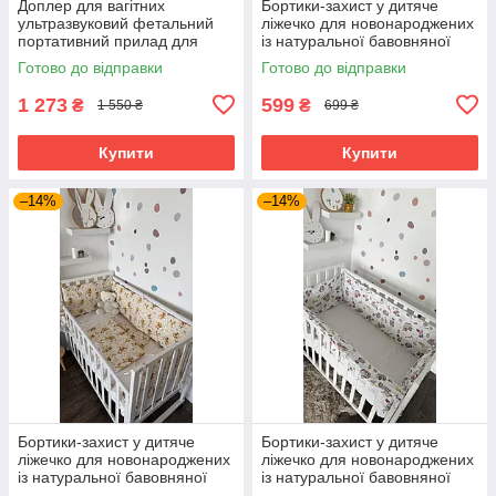
Доплер для вагітних
Бортики-захист у дитяче
ультразвуковий фетальний
ліжечко для новонароджених
портативний прилад для
із натуральної бавовняної
прослуховування
тканини з м’яким
Готово до відправки
Готово до відправки
сердцебиття плода монітор
наповнювачем із 4 частин
серцевого ритму
BST
1 273
599
₴
₴
1 550 ₴
699 ₴
Купити
Купити
–14%
–14%
Бортики-захист у дитяче
Бортики-захист у дитяче
ліжечко для новонароджених
ліжечко для новонароджених
із натуральної бавовняної
із натуральної бавовняної
тканини з м’яким
тканини з м’яким