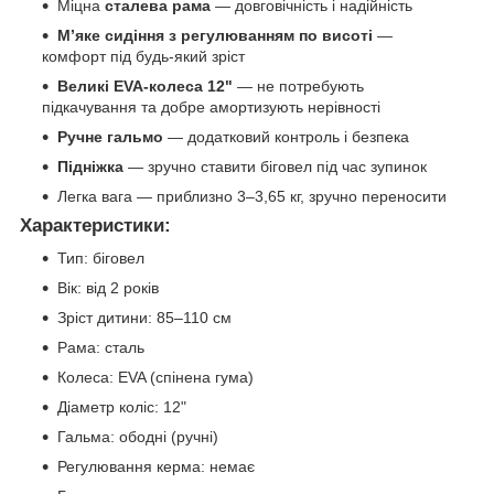
Міцна
сталева рама
— довговічність і надійність
М’яке сидіння з регулюванням по висоті
—
комфорт під будь-який зріст
Великі EVA-колеса 12"
— не потребують
підкачування та добре амортизують нерівності
Ручне гальмо
— додатковий контроль і безпека
Підніжка
— зручно ставити біговел під час зупинок
Легка вага — приблизно 3–3,65 кг, зручно переносити
Характеристики:
Тип: біговел
Вік: від 2 років
Зріст дитини: 85–110 см
Рама: сталь
Колеса: EVA (спінена гума)
Діаметр коліс: 12"
Гальма: ободні (ручні)
Регулювання керма: немає