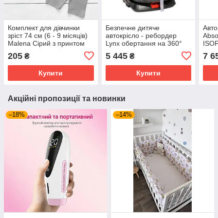
Комплект для дівчинки
Безпечне дитяче
Авто
зріст 74 см (6 - 9 місяців)
автокрісло - ребордер
Abso
Malena Сірий з принтом
Lynx обертання на 360°
ISOF
Isofix 0-36 кг Black
(0-3
205
5 445
7 6
₴
₴
Graphite Lorelli Графітовий
Чор
Купити
Купити
Акційні пропозиції та новинки
–18%
–14%