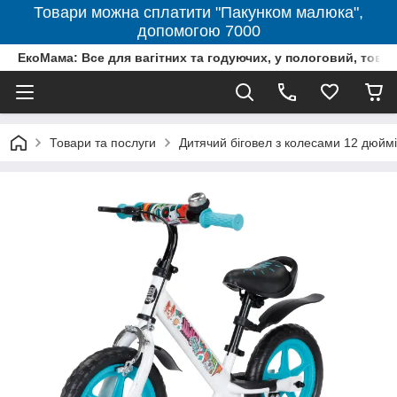
Товари можна сплатити "Пакунком малюка",
допомогою 7000
ЕкоМама: Все для вагітних та годуючих, у пологовий, тов
Товари та послуги
Дитячий біговел з колесами 12 дюймів 