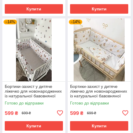
Купити
Купити
–14%
–14%
Бортики-захист у дитяче
Бортики-захист у дитяче
ліжечко для новонароджених
ліжечко для новонароджених
із натуральної бавовняної
із натуральної бавовняної
тканини з м’яким
тканини з м’яким
Готово до відправки
Готово до відправки
наповнювачем із 4 частин
наповнювачем із 4 частин
BST коники
BST
599
599
₴
₴
699 ₴
699 ₴
Купити
Купити