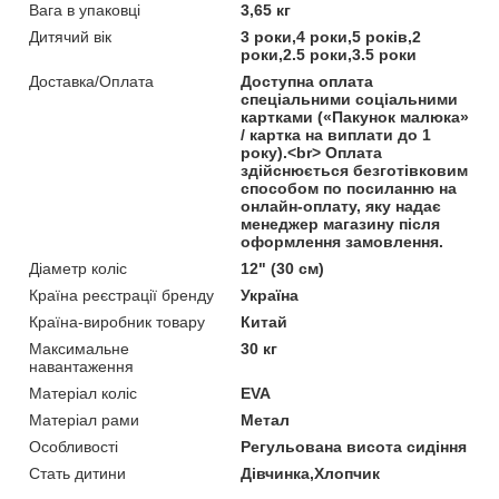
Вага в упаковці
3,65 кг
Дитячий вік
3 роки,4 роки,5 років,2
роки,2.5 роки,3.5 роки
Доставка/Оплата
Доступна оплата
спеціальними соціальними
картками («Пакунок малюка»
/ картка на виплати до 1
року).<br> Оплата
здійснюється безготівковим
способом по посиланню на
онлайн-оплату, яку надає
менеджер магазину після
оформлення замовлення.
Діаметр коліс
12" (30 см)
Країна реєстрації бренду
Україна
Країна-виробник товару
Китай
Максимальне
30 кг
навантаження
Матеріал коліс
EVA
Матеріал рами
Метал
Особливості
Регульована висота сидіння
Стать дитини
Дівчинка,Хлопчик