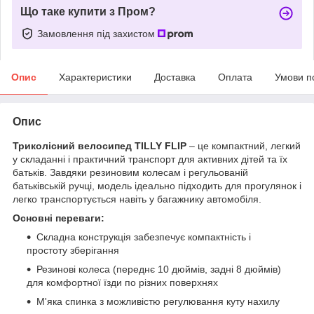
Що таке купити з Пром?
Замовлення під захистом
Опис
Характеристики
Доставка
Оплата
Умови п
Опис
Триколісний велосипед TILLY FLIP
– це компактний, легкий
у складанні і практичний транспорт для активних дітей та їх
батьків. Завдяки резиновим колесам і регульованій
батьківській ручці, модель ідеально підходить для прогулянок і
легко транспортується навіть у багажнику автомобіля.
Основні переваги:
Складна конструкція забезпечує компактність і
простоту зберігання
Резинові колеса (переднє 10 дюймів, задні 8 дюймів)
для комфортної їзди по різних поверхнях
М'яка спинка з можливістю регулювання куту нахилу