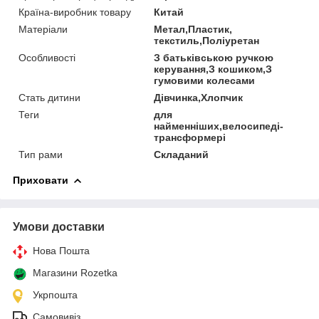
Країна-виробник товару
Китай
Матеріали
Метал,Пластик,
текстиль,Поліуретан
Особливості
З батьківською ручкою
керування,З кошиком,З
гумовими колесами
Стать дитини
Дівчинка,Хлопчик
Теги
для
найменніших,велосипеді-
трансформері
Тип рами
Складаний
Приховати
Умови доставки
Нова Пошта
Магазини Rozetka
Укрпошта
Самовивіз