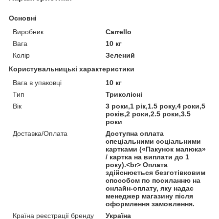
Основні
Виробник
Carrello
Вага
10 кг
Колір
Зелений
Користувальницькі характеристики
Вага в упаковці
10 кг
Тип
Триколісні
Вік
3 роки,1 рік,1.5 року,4 роки,5
років,2 роки,2.5 роки,3.5
роки
Доставка/Оплата
Доступна оплата
спеціальними соціальними
картками («Пакунок малюка»
/ картка на виплати до 1
року).<br> Оплата
здійснюється безготівковим
способом по посиланню на
онлайн-оплату, яку надає
менеджер магазину після
оформлення замовлення.
Країна реєстрації бренду
Україна