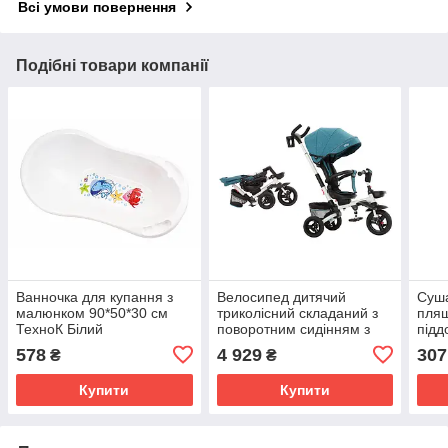
Всі умови повернення
Подібні товари компанії
Ванночка для купання з
Велосипед дитячий
Суша
малюнком 90*50*30 см
триколісний складаний з
пляш
ТехноК Білий
поворотним сидінням з
підд
батьківською ручкою Flip
унів
578
4 929
307
₴
₴
Tilly зелений
суш
зел
Купити
Купити