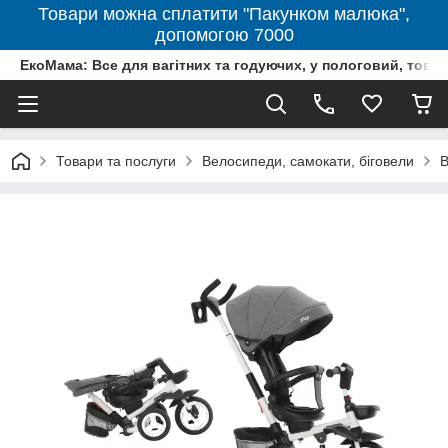
Товари можна сплатити "Пакунком малюка",
допомогою 7000
ЕкоМама: Все для вагітних та годуючих, у пологовий, тов
Товари та послуги
Велосипеди, самокати, біговели
В