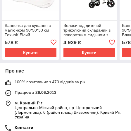
Ванночка для купання з
Велосипед дитячий
Ванн
малюнком 90*50*30 см
триколісний складаний з
90*5
ТехноК Білий
поворотним сидінням з
Блак
батьківською ручкою Flip
578
4 929
578
₴
₴
Tilly зелений
Купити
Купити
Про нас
100% позитивних з 470 відгуків за рік
Працює з 26.06.2013
м. Кривий Ріг
Центрально-Міський район, пр. Центральний
(Лермонтова), 6 (район площі Визволення), Кривий Ріг,
Україна
Контакти