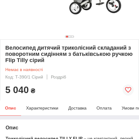
Велосипед дитячий триколісний складаний з
поворотним сидінням з батьківською ручкою
Flip Tilly сірий
Немає в наявності
Код: T-390/1 Сірий
Роздріб
5 040
₴
Опис
Характеристики
Доставка
Оплата
Умови п
Опис
Триколісний велосипед TILLY FLIP
– це компактний, легкий