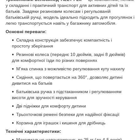
у складанні і практичний транспорт для активних дітей та їх
батьків. Завдяки резиновим колесам і регульованій
батьківській ручці, модель ідеально підходить для прогулянок і
легко транспортується навіть у багажнику автомобіля.
Основні переваги:
Складна конструкція забезпечує компактність і
простоту зберігання
Резинові колеса (переднє 10 дюймів, задні 8 дюймів)
для комфортної їзди по різних поверхнях
М'яка спинка з можливістю регулювання куту нахилу
Сидіння, що повертається на 360°, дозволяє дитині
дивитися на батьків
Батьківська ручка з підстаканником і регулюванням
висоти для зручності керування
Дві підніжки для комфорту дитини
Трьохточкові ремені безпеки для надійної фіксації
Корзина для іграшок і кишеня для дрібниць
Технічні характеристики:
Максимальне навантаження: до 25 кг (до 4-5 років)