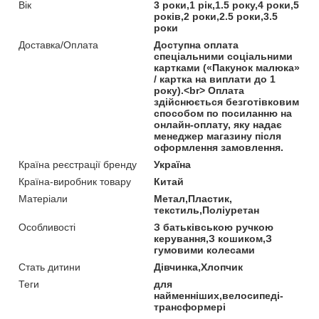
Вік
3 роки,1 рік,1.5 року,4 роки,5
років,2 роки,2.5 роки,3.5
роки
Доставка/Оплата
Доступна оплата
спеціальними соціальними
картками («Пакунок малюка»
/ картка на виплати до 1
року).<br> Оплата
здійснюється безготівковим
способом по посиланню на
онлайн-оплату, яку надає
менеджер магазину після
оформлення замовлення.
Країна реєстрації бренду
Україна
Країна-виробник товару
Китай
Матеріали
Метал,Пластик,
текстиль,Поліуретан
Особливості
З батьківською ручкою
керування,З кошиком,З
гумовими колесами
Стать дитини
Дівчинка,Хлопчик
Теги
для
найменніших,велосипеді-
трансформері