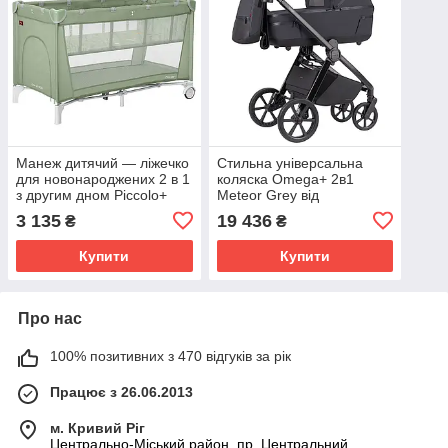
Манеж дитячий — ліжечко
Стильна універсальна
для новонароджених 2 в 1
коляска Omega+ 2в1
з другим дном Piccolo+
Meteor Grey від
CRL-18102 Mint Green
народження до 4-х років
3 135
19 436
₴
₴
125*65 см CARRELLO
(до 22 кг) Carrello Сірий
зелений
Купити
Купити
Про нас
100% позитивних з 470 відгуків за рік
Працює з 26.06.2013
м. Кривий Ріг
Центрально-Міський район, пр. Центральний