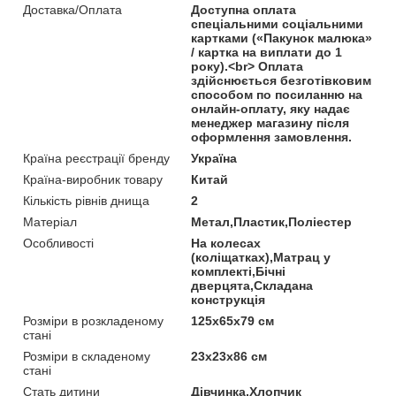
Доставка/Оплата
Доступна оплата
спеціальними соціальними
картками («Пакунок малюка»
/ картка на виплати до 1
року).<br> Оплата
здійснюється безготівковим
способом по посиланню на
онлайн-оплату, яку надає
менеджер магазину після
оформлення замовлення.
Країна реєстрації бренду
Україна
Країна-виробник товару
Китай
Кількість рівнів днища
2
Матеріал
Метал,Пластик,Поліестер
Особливості
На колесах
(коліщатках),Матрац у
комплекті,Бічні
дверцята,Складана
конструкція
Розміри в розкладеному
125х65х79 см
стані
Розміри в складеному
23х23х86 см
стані
Стать дитини
Дівчинка,Хлопчик