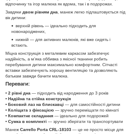
відпочинку та ігор малюка як вдома, так і в подорожах.
Завдяки
двом рівням дна
, манеж легко підлаштовується під
вік дитини:
верхній рівень — ідеально підходить для
новонароджених,
нижній — для активних малюків, які вже сидять і
встають.
Міцна конструкція з металевим каркасом забезпечує
надійність, а м’яка оббивка з якісної тканини робить
перебування дитини максимально комфортним. Сітчасті
вставки забезпечують хорошу вентиляцію та дозволяють
батькам завжди бачити малюка.
Переваги:
•
2 рівні дна
— підходить від народження до 3 років
•
Надійна та стійка конструкція
•
Боковий лаз на блискавці
— для самостійності дитини
•
Коліщата з фіксацією
— зручно переміщати по кімнаті
•
Компактне складання
— ідеально для подорожей
•
Сумка в комплекті
— зручно зберігати та транспортувати
Манеж
Carrello Porta CRL-18103
— це не просто місце для