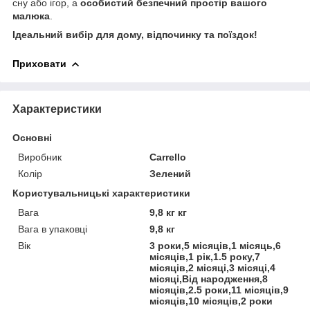
сну або ігор, а
особистий безпечний простір вашого
малюка
.
Ідеальний вибір для дому, відпочинку та поїздок!
Приховати
Характеристики
Основні
Виробник
Carrello
Колір
Зелений
Користувальницькі характеристики
Вага
9,8 кг кг
Вага в упаковці
9,8 кг
Вік
3 роки,5 місяців,1 місяць,6
місяців,1 рік,1.5 року,7
місяців,2 місяці,3 місяці,4
місяці,Від народження,8
місяців,2.5 роки,11 місяців,9
місяців,10 місяців,2 роки