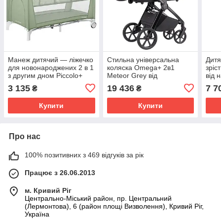
Манеж дитячий — ліжечко
Стильна універсальна
Дитя
для новонароджених 2 в 1
коляска Omega+ 2в1
зріс
з другим дном Piccolo+
Meteor Grey від
від 
CRL-18102 Mint Green
народження до 4-х років
рокі
3 135
19 436
7 7
₴
₴
125*65 см CARRELLO
(до 22 кг) Carrello Сірий
Carr
зелений
Купити
Купити
Про нас
100% позитивних з 469 відгуків за рік
Працює з 26.06.2013
м. Кривий Ріг
Центрально-Міський район, пр. Центральний
(Лермонтова), 6 (район площі Визволення), Кривий Ріг,
Україна