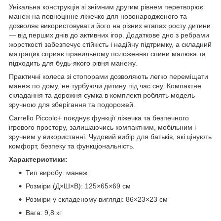
Унікальна конструкція зі знімним другим рівнем перетворює
манеж на повноцінне ліжечко для новонародженого та
дозволяє використовувати його на різних етапах росту дитини
— від перших днів до активних ігор. Додаткове дно з ребрами
жорсткості забезпечує стійкість і надійну підтримку, а складний
матрацик сприяє правильному положенню спини малюка та
підходить для будь-якого рівня манежу.
Практичні колеса зі стопорами дозволяють легко переміщати
манеж по дому, не турбуючи дитину під час сну. Компактне
складання та дорожня сумка в комплекті роблять модель
зручною для зберігання та подорожей.
Carrello Piccolo+ поєднує функції ліжечка та безпечного
ігрового простору, залишаючись компактним, мобільним і
зручним у використанні. Чудовий вибір для батьків, які цінують
комфорт, безпеку та функціональність.
Характеристики:
Тип виробу: манеж
Розміри (Д×Ш×В): 125×65×69 см
Розміри у складеному вигляді: 86×23×23 см
Вага: 9,8 кг