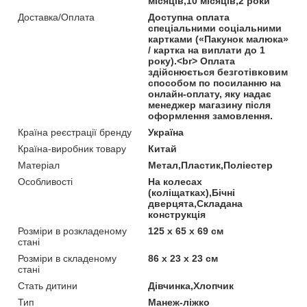
місяців,10 місяців,2 роки
Доставка/Оплата
Доступна оплата
спеціальними соціальними
картками («Пакунок малюка»
/ картка на виплати до 1
року).<br> Оплата
здійснюється безготівковим
способом по посиланню на
онлайн-оплату, яку надає
менеджер магазину після
оформлення замовлення.
Країна реєстрації бренду
Україна
Країна-виробник товару
Китай
Матеріал
Метал,Пластик,Поліестер
Особливості
На колесах
(коліщатках),Бічні
дверцята,Складана
конструкція
Розміри в розкладеному
125 х 65 х 69 см
стані
Розміри в складеному
86 х 23 х 23 см
стані
Стать дитини
Дівчинка,Хлопчик
Тип
Манеж-ліжко