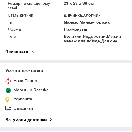
Розміри в складеному
23 х 23 х 86 см
стані
Стать дитини
Дівчинка,Хлопчик
Тип
Манеж, Манеж-горожа
Форма
Прямокутні
Теги
Великий,Недорогий,М'який
манєж,для поїзда,Для сну
Приховати
Умови доставки
Нова Пошта
Магазини Rozetka
Укрпошта
Самовивіз
Всі умови доставки