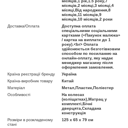
місяців,1 рік,1.5 року,7
місяців,2 місяці,3 місяці,4
місяці,Від народження,8
місяців,11 місяців,9
місяців,10 місяців,2 роки
Доставка/Оплата
Доступна оплата
спеціальними соціальними
картками («Пакунок малюка»
/ картка на виплати до 1
року).<br> Оплата
здійснюється безготівковим
способом по посиланню на
онлайн-оплату, яку надає
менеджер магазину після
оформлення замовлення.
Країна реєстрації бренду
Україна
Країна-виробник товару
Китай
Матеріал
Метал,Пластик,Поліестер
Особливості
На колесах
(коліщатках),Матрац у
комплекті,Бічні
дверцята,Складана
конструкція
Розміри в розкладеному
125 х 65 х 79 см
стані