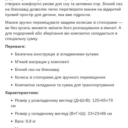
створює комфортні умови для сну та активних ігор. Бічний лаз
на блискавці дозволяє легко перетворити манеж на відкритий
ігровий простір для дитини, яка вже підросла.
Манеж зручно переміщувати завдяки колесам зі стопорами —
ви без зусиль зможете змінити його розташування в кімнаті. А
для подорожей або зберігання він компактно складається в
спеціальну сумку.
Переваги:
Безпечна конструкція зі згладженими кутами
М’який матрацик у комплекті
Бічний лаз на блискавці
Колеса зі стопорами для зручного переміщення
Компактне складання та сумка для транспортування
Характеристики:
Розмір у розкладеному вигляді (Д×Ш×В): 125×65×79
см
Розмір у складеному вигляді (В×Г×Ш): 23×23×86 см
Вага: 8,8 кг