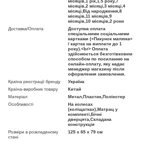
місяців,1 рік,1.5 року,7
місяців,2 місяці,3 місяці,4
місяці,Від народження,8
місяців,11 місяців,9
місяців,10 місяців,2 роки
Доставка/Оплата
Доступна оплата
спеціальними соціальними
картками («Пакунок малюка»
/ картка на виплати до 1
року).<br> Оплата
здійснюється безготівковим
способом по посиланню на
онлайн-оплату, яку надає
менеджер магазину після
оформлення замовлення.
Країна реєстрації бренду
Україна
Країна-виробник товару
Китай
Матеріал
Метал,Пластик,Поліестер
Особливості
На колесах
(коліщатках),Матрац у
комплекті,Бічні
дверцята,Складана
конструкція
Розміри в розкладеному
125 х 65 х 79 см
стані