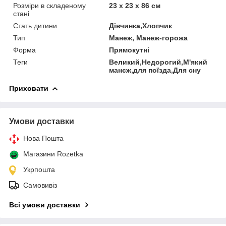
Розміри в складеному
23 х 23 х 86 см
стані
Стать дитини
Дівчинка,Хлопчик
Тип
Манеж, Манеж-горожа
Форма
Прямокутні
Теги
Великий,Недорогий,М'який
манєж,для поїзда,Для сну
Приховати
Умови доставки
Нова Пошта
Магазини Rozetka
Укрпошта
Самовивіз
Всі умови доставки