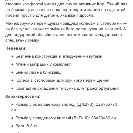
створює комфортні умови для сну та активних ігор. Бічний лаз
на блискавці дозволяє легко перетворити манеж на відкритий
ігровий простір для дитини, яка вже підросла.
Манеж зручно переміщувати завдяки колесам зі стопорами —
ви без зусиль зможете змінити його розташування в кімнаті. А
для подорожей або зберігання він компактно складається в
спеціальну сумку.
Переваги:
Безпечна конструкція зі згладженими кутами
М’який матрацик у комплекті
Бічний лаз на блискавці
Колеса зі стопорами для зручного переміщення
Компактне складання та сумка для транспортування
Характеристики:
Розмір у розкладеному вигляді (Д×Ш×В): 125×65×79
см
Розмір у складеному вигляді (В×Г×Ш): 23×23×86 см
Вага: 8,8 кг