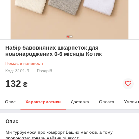
Набір бавовняних шкарпеток для
новонароджених 0-6 місяців Котик
Немає в наявності
Код: 3101-3
Роздріб
132
₴
Опис
Характеристики
Доставка
Оплата
Умови 
Опис
Ми турбуємося про комфорт Ваших малюків, а тому
пропонуємо товари найвищої якості.