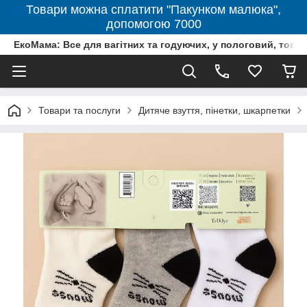
Товари можна сплатити "Пакунком малюка",
допомогою 7000
ЕкоМама: Все для вагітних та годуючих, у пологовий, тов
Товари та послуги
Дитяче взуття, пінетки, шкарпетки