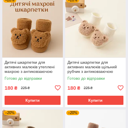
–20%
–20%
Дитячі шкарпетки для
Дитячі шкарпетки для
активних малюків утеплені
активних малюків щільний
махрою з антиковзаючою
рубчик з антиковзаючою
підошвою (0–12 місяців) Detki
підошвою (0–12 місяців) Detki
Готово до відправки
Готово до відправки
бежевий
молочний
180
180
₴
₴
225 ₴
225 ₴
Купити
Купити
–20%
–20%