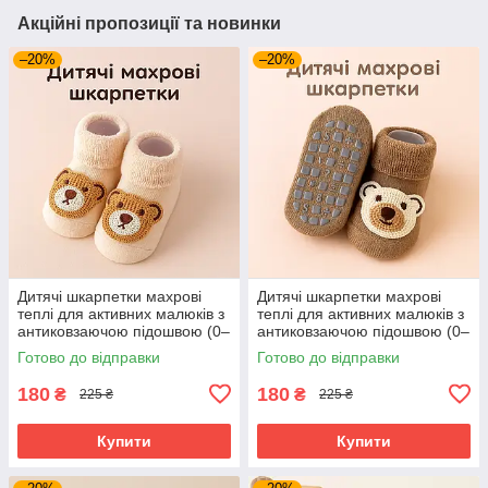
Акційні пропозиції та новинки
–20%
–20%
Дитячі шкарпетки махрові
Дитячі шкарпетки махрові
теплі для активних малюків з
теплі для активних малюків з
антиковзаючою підошвою (0–
антиковзаючою підошвою (0–
12 місяців) Detki бежевий
12 місяців) Detki коричневий
Готово до відправки
Готово до відправки
180
180
₴
₴
225 ₴
225 ₴
Купити
Купити