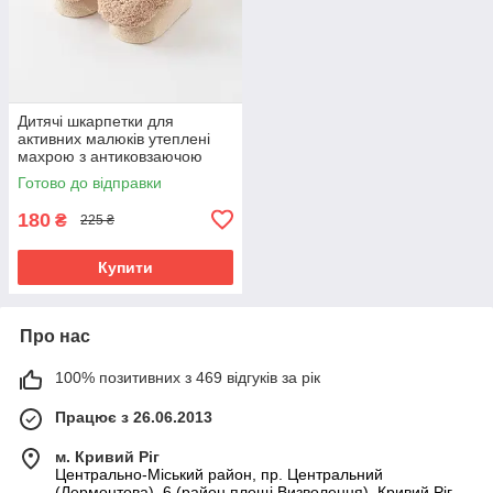
Дитячі шкарпетки для
активних малюків утеплені
махрою з антиковзаючою
підошвою (0–12 місяців) Detki
Готово до відправки
ведмедик
180
₴
225 ₴
Купити
Про нас
100% позитивних з 469 відгуків за рік
Працює з 26.06.2013
м. Кривий Ріг
Центрально-Міський район, пр. Центральний
(Лермонтова), 6 (район площі Визволення), Кривий Ріг,