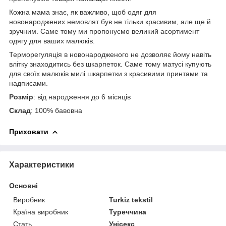
Кожна мама знає, як важливо, щоб одяг для
новонароджених немовлят був не тільки красивим, але ще й
зручним. Саме тому ми пропонуємо великий асортимент
одягу для ваших малюків.
Терморегуляція в новонародженого не дозволяє йому навіть
влітку знаходитись без шкарпеток. Саме тому матусі купують
для своїх малюків милі шкарпетки з красивими принтами та
надписами.
Розмір
: від народження до 6 місяців
Склад
: 100% бавовна
Приховати
Характеристики
Основні
Виробник
Turkiz tekstil
Країна виробник
Туреччина
Стать
Унісекс