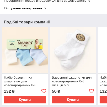
Повернення товару впродовж 14 днів за домовленістю
Всі умови повернення
Подібні товари компанії
Набір бавовняних
Бавовняні шкарпетки для
Набі
шкарпеток для
новонароджених 0-6
шкар
новонароджених 0-6
місяців білі
ново
місяців
міся
132
50
132
₴
₴
молочні+блакитні+білі
дівч
Купити
Купити