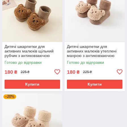
Дитячі шкарпетки для
Дитячі шкарпетки для
активних малюків щільний
активних малюків утеплені
рубчик з антиковзаючою
махрою з антиковзаючою
підошвою (0–12 місяців) Detki
підошвою (0–12 місяців) Detki
Готово до відправки
Готово до відправки
коричневий
ведмедики
180
180
₴
₴
225 ₴
225 ₴
Купити
Купити
–20%