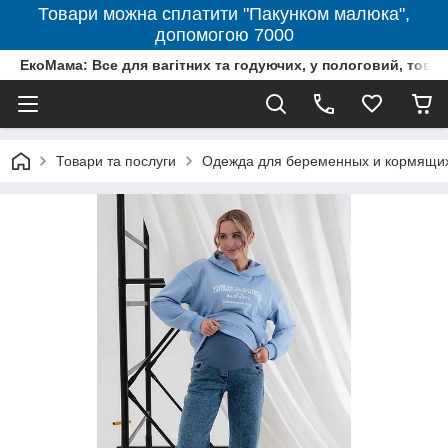
Товари можна сплатити "Пакунком малюка",
допомогою 7000
ЕкоМама: Все для вагітних та годуючих, у пологовий, тов
Товари та послуги
Одежда для беременных и кормящи