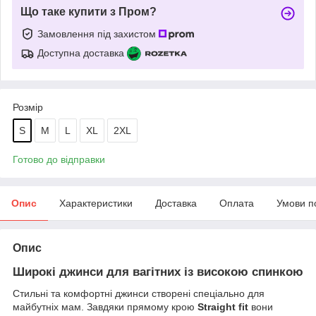
Що таке купити з Пром?
Замовлення під захистом
Доступна доставка
Розмір
S
M
L
XL
2XL
Готово до відправки
Опис
Характеристики
Доставка
Оплата
Умови п
Опис
Широкі джинси для вагітних із високою спинкою
Стильні та комфортні джинси створені спеціально для
майбутніх мам. Завдяки прямому крою
Straight fit
вони