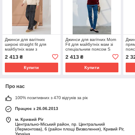
Джинси для вагітних
Джинси для вагітних Mom
Джин
широкі straight fit для
Fit для майбутніх мам зі
прям
майбутніх мам з
спеціальним поясом S
пояс
регульованим поясом S
(44) Leyton Юла Мама
мам 
2 413
2 413
2 3
₴
₴
(44) Kloe Юла Мама
синій
сині
чорний
Купити
Купити
Про нас
100% позитивних з 470 відгуків за рік
Працює з 26.06.2013
м. Кривий Ріг
Центрально-Міський район, пр. Центральний
(Лермонтова), 6 (район площі Визволення), Кривий Ріг,
Україна