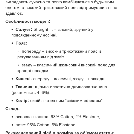
виглядають сучасно та легко комбінуються з будь-яким
одягом, а високий трикотажний пояс підтримує живіт і не
здавлює.
Особливості моделі:
Силует:
Straight fit – вільний, зручний у
повсякденному носінні.
Пояс:
попереду – високий трикотажний пояс із
регулюванням під живіт,
ззаду – класичний джинсовий високий пояс для
кращої посадки.
Кишені:
спереду – класичні, ззаду – накладні.
Тканина:
щільна еластична джинсова тканина
(розтяжність 4–6%).
Колір:
синій зі стильним “сніжним ефектом”.
Склад:
основна тканина: 98% Cotton, 2% Elastane,
пояс: 95% Cotton, 5% Elastane.
Рекомендований підбір розміру за об’ємом стегон: