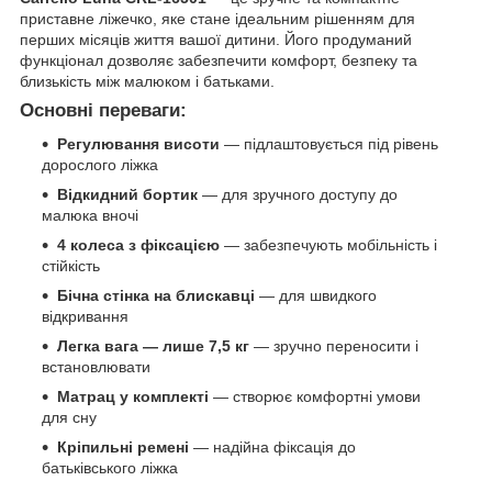
приставне ліжечко, яке стане ідеальним рішенням для
перших місяців життя вашої дитини. Його продуманий
функціонал дозволяє забезпечити комфорт, безпеку та
близькість між малюком і батьками.
Основні переваги:
Регулювання висоти
— підлаштовується під рівень
дорослого ліжка
Відкидний бортик
— для зручного доступу до
малюка вночі
4 колеса з фіксацією
— забезпечують мобільність і
стійкість
Бічна стінка на блискавці
— для швидкого
відкривання
Легка вага — лише 7,5 кг
— зручно переносити і
встановлювати
Матрац у комплекті
— створює комфортні умови
для сну
Кріпильні ремені
— надійна фіксація до
батьківського ліжка