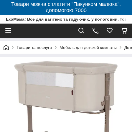
Товари можна сплатити "Пакунком малюка",
допомогою 7000
ЕкоМама: Все для вагітних та годуючих, у пологовий, тов
Товари та послуги
Мебель для детской комнаты
Дет