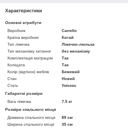
Характеристики
Основні атрибути
Виробник
Carrello
Країна виробник
Китай
Тип ліжечка
Ліжечко-люлька
Тип механізму хитання
без механізму
Комплектація матрацом
Так
Коліщата
Так
Колір (відтінок) меблів
Бежевий
Стан
Новий
Стать
Унісекс
Габаритні розміри
Вага ліжечка
7.5 кг
Розміри спального місця
Довжина спального місця
89 см
Ширина спального місця
35 см