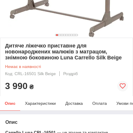
Дитяче ліжечко приставне для
новонароджених малюків з матрацом,
знімною боковиною Luna Carrello Silk Beige
Немає в наявності
Код: CRL-16501 Silk Beige
Роздріб
3 990
₴
Опис
Характеристики
Доставка
Оплата
Умови п
Опис
Carrello Luna CRL-16501
— це зручне та компактне