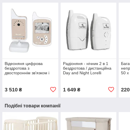
Відеоняня цифрова
Радіоняня - нічник 2 в 1
Бага
бездротова з
бездротова / дистанційна
неп
двостороннім зв'язком і
Day and Night Lorelli
50 х
нічним баченням Lorelli
Білий+Сірий
мем
бежевий
махр
3 510
1 649
220
₴
₴
Подібні товари компанії