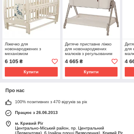
Ліжечко для
Дитяче приставне ліжко
Дитя
новонароджених з
для новонароджених
для
механізмом
малюків з регульованим
малю
заколисування та
нахилом Gracia Carrello
нахи
6 105
4 665
4 6
₴
₴
відкидним бортиком
Linen Beige
Cool
Жирафік BabyRoom
Купити
Купити
Слонова кістка
Про нас
100% позитивних з 470 відгуків за рік
Працює з 26.06.2013
м. Кривий Ріг
Центрально-Міський район, пр. Центральний
(Лермонтова), 6 (район площі Визволення), Кривий Ріг,