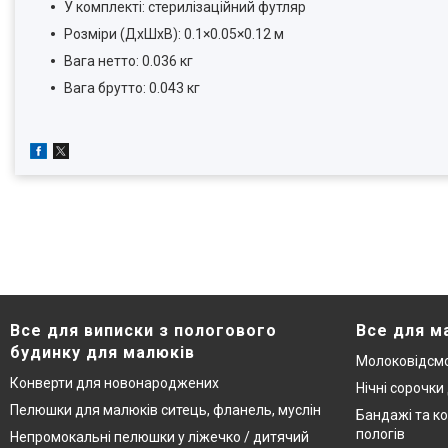
У комплекті: стерилізаційний футляр
Розміри (ДхШхВ): 0.1×0.05×0.12 м
Вага нетто: 0.036 кг
Вага брутто: 0.043 кг
Все для виписки з пологового
Все для м
будинку для малюків
Молоковідсмо
Конверти для новонароджених
Нічні сорочки
Пелюшки для малюків ситець, фланель, муслін
Бандажі та ко
пологів
Непромокальні пелюшки у ліжечко / дитячий