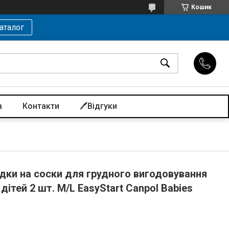
Кошик
аталог
а
Контакти
🖊️Відгуки
дки на соски для грудного вигодовування
ітей 2 шт. M/L EasyStart Canpol Babies