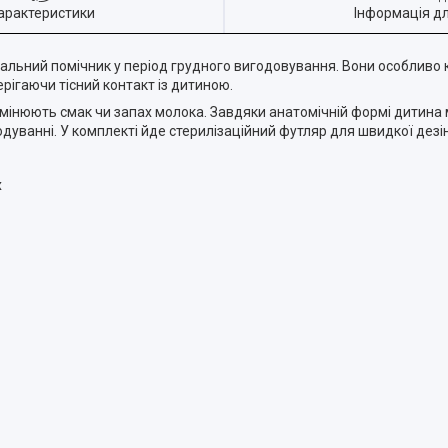
арактеристики
Інформація д
альний помічник у період грудного вигодовування. Вони особливо к
ігаючи тісний контакт із дитиною.
 змінюють смак чи запах молока. Завдяки анатомічній формі дитин
одуванні. У комплекті йде стерилізаційний футляр для швидкої дезін
х