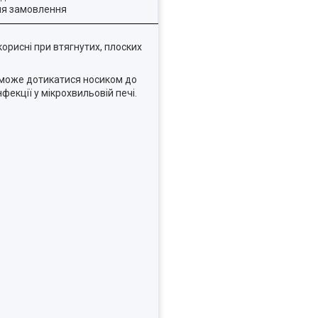
ля замовлення
орисні при втягнутих, плоских
а може дотикатися носиком до
фекції у мікрохвильовій печі.