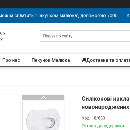
можна сплатити "Пакунком малюка", допомогою 7000
К
, у
их
Про нас
Пакунок Малюка
🚚Доставка та оплат
Силіконові накла
новонароджених д
Код:
18/603
Готово до відправки