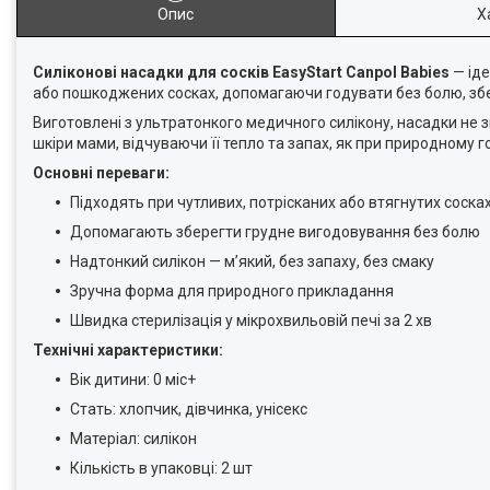
Опис
Х
Силіконові насадки для сосків EasyStart Canpol Babies
— іде
або пошкоджених сосках, допомагаючи годувати без болю, збер
Виготовлені з ультратонкого медичного силікону, насадки не
шкіри мами, відчуваючи її тепло та запах, як при природному г
Основні переваги:
Підходять при чутливих, потрісканих або втягнутих соска
Допомагають зберегти грудне вигодовування без болю
Надтонкий силікон — м’який, без запаху, без смаку
Зручна форма для природного прикладання
Швидка стерилізація у мікрохвильовій печі за 2 хв
Технічні характеристики:
Вік дитини: 0 міс+
Стать: хлопчик, дівчинка, унісекс
Матеріал: силікон
Кількість в упаковці: 2 шт