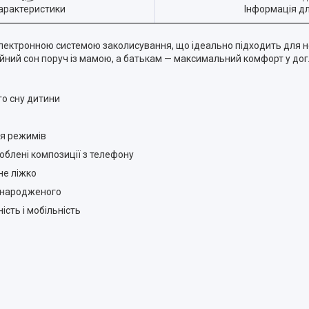
арактеристики
Інформація д
електронною системою заколисування, що ідеально підходить для
ійний сон поруч із мамою, а батькам — максимальний комфорт у до
о сну дитини
я режимів
блені композиції з телефону
не ліжко
онародженого
ість і мобільність