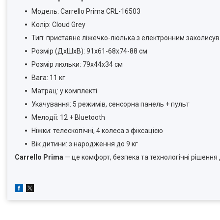
Модель: Carrello Prima CRL-16503
Колір: Cloud Grey
Тип: приставне ліжечко-люлька з електронним заколису
Розмір (ДхШхВ): 91х61-68х74-88 см
Розмір люльки: 79х44х34 см
Вага: 11 кг
Матрац: у комплекті
Укачування: 5 режимів, сенсорна панель + пульт
Мелодії: 12 + Bluetooth
Ніжки: телескопічні, 4 колеса з фіксацією
Вік дитини: з народження до 9 кг
Carrello Prima
— це комфорт, безпека та технологічні рішення