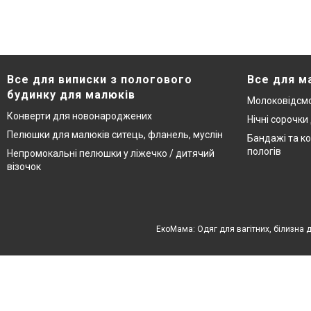
Все для виписки з пологового
Все для м
будинку для малюків
Молоковідсмо
Конверти для новонароджених
Нічні сорочки
Пелюшки для малюків ситець, фланель, муслін
Бандажі та ко
пологів
Непромокальні пелюшки у ліжечко / дитячий
візочок