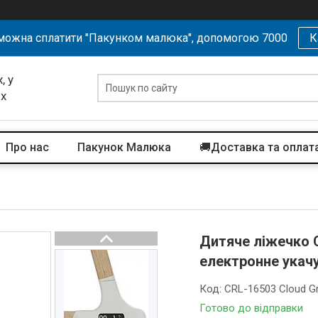
можна сплатити "Пакунком малюка", допомогою 7000
К
, у
их
Про нас
Пакунок Малюка
🚚Доставка та оплат
Дитяче ліжечко C
електронне укачу
Код:
CRL-16503 Cloud G
Готово до відправки