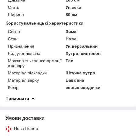
Стать
Унісекс
Ширина
80 см
Користувальницькі характеристики
Сезон
Зима
Стан
Нове
Призначення
Універсальний
Вид утеплювача
Хутро, синтепон
Можливість трансформації
Так
в ковдру
Матеріал підкладки
Штучне хутро
Матеріал верху
Бавовна
Колір
серые сердечки
Приховати
Умови доставки
Нова Пошта