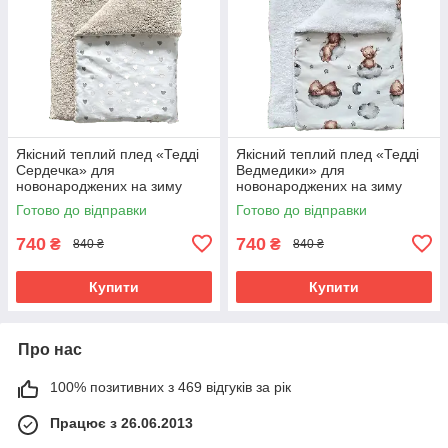
Якісний теплий плед «Тедді
Якісний теплий плед «Тедді
Сердечка» для
Ведмедики» для
новонароджених на зиму
новонароджених на зиму
100х80 см BST Бежевий з
100х80 см BST ведмедики
Готово до відправки
Готово до відправки
принтом
740
740
₴
₴
840 ₴
840 ₴
Купити
Купити
Про нас
100% позитивних з 469 відгуків за рік
Працює з 26.06.2013