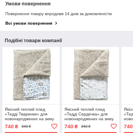
Умови повернення
Повернення товару впродовж 14 днів за домовленістю
Всі умови повернення
Подібні товари компанії
Якісний теплий плед
Якісний теплий плед
Якіс
«Тедді Тваринки» для
«Тедді Сердечка» для
«Тед
новонароджених на зиму
новонароджених на зиму
ново
100х80 см BST Бежевий з
100х80 см BST Бежевий з
100х
740
740
740
₴
₴
840 ₴
840 ₴
принтом
принтом
при