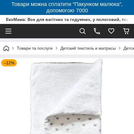
Товари можна сплатити "Пакунком малюка",
допомогою 7000
ЕкоМама: Все для вагітних та годуючих, у пологовий, тов
Товари та послуги
Детский текстиль и матрасы
Детс
–12%