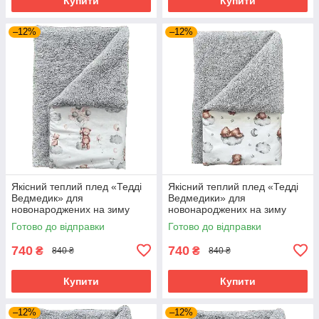
Купити
Купити
–12%
–12%
Якісний теплий плед «Тедді
Якісний теплий плед «Тедді
Ведмедик» для
Ведмедики» для
новонароджених на зиму
новонароджених на зиму
100х80 см BST Сірий з
100х80 см BST Сірий з
Готово до відправки
Готово до відправки
принтом
принтом
740
740
₴
₴
840 ₴
840 ₴
Купити
Купити
–12%
–12%