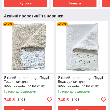
Купити
Купити
Акційні пропозиції та новинки
–12%
–12%
Якісний теплий плед «Тедді
Якісний теплий плед «Тедді
Тваринки» для
Ведмедики» для
новонароджених на зиму
новонароджених на зиму
100х80 см BST Бежевий з
100х80 см BST білий з
Готово до відправки
Готово до відправки
принтом
чорним
740
740
₴
₴
840 ₴
840 ₴