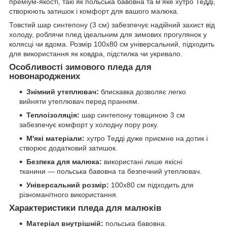
преміум-якості, такі як польська бавовна та м'яке хутро Тедді,
створюють затишок і комфорт для вашого малюка.
Товстий шар синтепону (3 см) забезпечує надійний захист від
холоду, роблячи плед ідеальним для зимових прогулянок у
колясці чи вдома. Розмір 100х80 см універсальний, підходить
для використання як ковдра, підстилка чи укривало.
Особливості зимового пледа для
новонароджених
Знімний утеплювач:
блискавка дозволяє легко
вийняти утеплювач перед пранням.
Теплоізоляція:
шар синтепону товщиною 3 см
забезпечує комфорт у холодну пору року.
М'які матеріали:
хутро Тедді дуже приємне на дотик і
створює додатковий затишок.
Безпека для малюка:
використані лише якісні
тканини — польська бавовна та безпечний утеплювач.
Універсальний розмір:
100х80 см підходить для
різноманітного використання.
Характеристики пледа для малюків
Матеріал внутрішній:
польська бавовна.