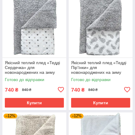
Якісний теплий плед «Тедді
Якісний теплий плед «Тедді
Сердечка» для
Пір'їнки» для
новонароджених на зиму
новонароджених на зиму
100х80 см BST Сірий з
100х80 см BST Сірий з
Готово до відправки
Готово до відправки
принтом
принтом
740
740
₴
₴
840 ₴
840 ₴
Купити
Купити
–12%
–12%