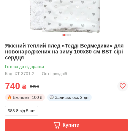
Якісний теплий плед «Тедді Ведмедики» для
новонароджених на зиму 100х80 см BST сірі
сердця
Готово до відправки
Код: ХТ 3701-2
Опт і роздріб
740
₴
840 ₴
Економія
100 ₴
Залишилось
2 дні
583 ₴
від 5 шт.
Купити