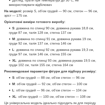
Догляд: прати при температурі до 30°C, не
використовувати відбілювач
На моделі:
розмір S, об’єм грудей — 90 см, стегон — 96 см,
зріст — 175 см.
Орієнтовні виміри готового виробу:
S
: довжина по спинці 90 см, довжина рукава 18,8 см,
груди 87 см, талія 128 см, стегна 137 см
M
: довжина по спинці 91 см, довжина рукава 19 см,
груди 92 см, талія 137 см, стегна 146 см
L
: довжина по спинці 92 см, довжина рукава 19,3 см,
груди 97 см, талія 146 см, стегна 155 см
XL
: довжина по спинці 93 см, довжина рукава 19,5 см,
груди 102 см, талія 155 см, стегна 164 см
Рекомендовані параметри фігури для підбору розміру:
S
: об’єм грудей — 88 см, об’єм стегон — 96 см
M
: об’єм грудей — 92 см, об’єм стегон — 100 см
L
: об’єм грудей — 96 см, об’єм стегон — 104 см
XL
: об’єм грудей — 100 см, об’єм стегон — 108 см
Ця універсальна модель ідеально підходить як для періоду