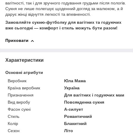
вагітності, так і для зручного годування грудьми після пологів.
Сукня не лише полегшує щоденний догляд за малюком, а й
дарує жінці відчуття легкості та впевненості.
Замовляйте сукню-футболку для вагітних та годуючих
вже сьогодні — комфорт і стиль можуть бути разом!
Приховати
Характеристики
Основні атрибути
Виробник
Юла Мама
Країна виробник
Україна
Призначення
Для вагітних і годуючих мам
Вид виробу
Повсякденна сукня
Фасон сукні
А-силует
Стиль
Романтичний
Колір
Блакитний
Сезон
Літо