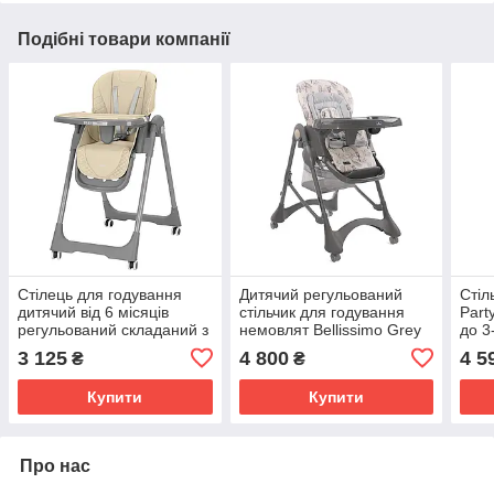
Подібні товари компанії
Стілець для годування
Дитячий регульований
Стіл
дитячий від 6 місяців
стільчик для годування
Party
регульований складаний з
немовлят Bellissimo Grey
до 3
ременями безпеки
Parrots Pu Leather Lorelli
3 125
4 800
4 5
₴
₴
високий компактний Junior
Сірий
CRL-1412 Beige
Купити
Купити
Про нас