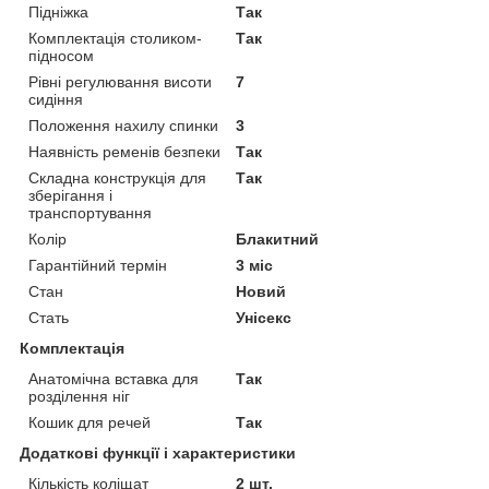
Підніжка
Так
Комплектація столиком-
Так
підносом
Рівні регулювання висоти
7
сидіння
Положення нахилу спинки
3
Наявність ременів безпеки
Так
Складна конструкція для
Так
зберігання і
транспортування
Колір
Блакитний
Гарантійний термін
3 міс
Стан
Новий
Стать
Унісекс
Комплектація
Анатомічна вставка для
Так
розділення ніг
Кошик для речей
Так
Додаткові функції і характеристики
Кількість коліщат
2 шт.