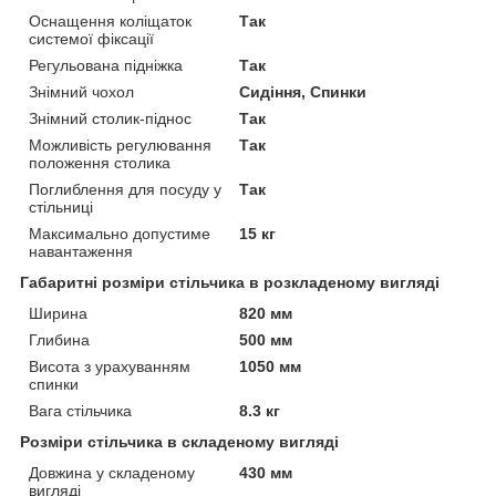
Оснащення коліщаток
Так
системої фіксації
Регульована підніжка
Так
Знімний чохол
Сидіння, Спинки
Знімний столик-піднос
Так
Можливість регулювання
Так
положення столика
Поглиблення для посуду у
Так
стільниці
Максимально допустиме
15 кг
навантаження
Габаритні розміри стільчика в розкладеному вигляді
Ширина
820 мм
Глибина
500 мм
Висота з урахуванням
1050 мм
спинки
Вага стільчика
8.3 кг
Розміри стільчика в складеному вигляді
Довжина у складеному
430 мм
вигляді