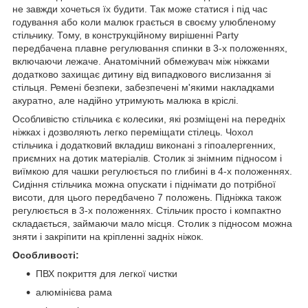
не завжди хочеться їх будити. Так може статися і під час
годування або коли малюк грається в своєму улюбленому
стільчику. Тому, в конструкційному вирішенні Party
передбачена плавне регулювання спинки в 3-х положеннях,
включаючи лежаче. Анатомічний обмежувач між ніжками
додатково захищає дитину від випадкового вислизання зі
стільця. Ремені безпеки, забезпечені м'якими накладками
акуратно, але надійно утримують малюка в кріслі.
Особливістю стільчика є колесики, які розміщені на передніх
ніжках і дозволяють легко переміщати стілець. Чохол
стільчика і додатковий вкладиш виконані з гіпоалергенних,
приємних на дотик матеріалів. Столик зі знімним підносом і
виїмкою для чашки регулюється по глибині в 4-х положеннях.
Сидіння стільчика можна опускати і піднімати до потрібної
висоти, для цього передбачено 7 положень. Підніжка також
регулюється в 3-х положеннях. Стільчик просто і компактно
складається, займаючи мало місця. Столик з підносом можна
зняти і закріпити на кріпленні задніх ніжок.
Особливості:
ПВХ покриття для легкої чистки
алюмінієва рама