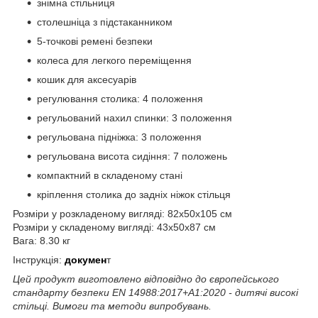
знімна стільниця
cтолешніца з підстаканником
5-точкові ремені безпеки
колеса для легкого переміщення
кошик для аксесуарів
регулювання столика: 4 положення
регульований нахил спинки: 3 положення
регульована підніжка: 3 положення
регульована висота сидіння: 7 положень
компактний в складеному стані
кріплення столика до задніх ніжок стільця
Розміри у розкладеному вигляді: 82х50х105 см
Розміри у складеному вигляді: 43х50х87 см
Вага: 8.30 кг
Інструкція:
докумен
т
Цей продукт виготовлено відповідно до європейського
стандарту безпеки EN 14988:2017+A1:2020 - дитячі високі
стільці. Вимоги та методи випробувань.