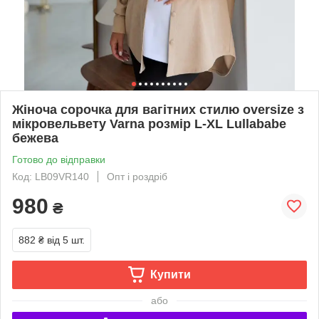
Жіноча сорочка для вагітних стилю oversize з
мікровельвету Varna розмір L-XL Lullababe
бежева
Готово до відправки
Код: LB09VR140
Опт і роздріб
980
₴
882 ₴
від 5 шт.
Купити
або