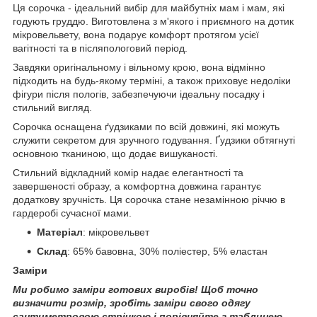
Ця сорочка - ідеальний вибір для майбутніх мам і мам, які
годують груддю. Виготовлена з м'якого і приємного на дотик
мікровельвету, вона подарує комфорт протягом усієї
вагітності та в післяпологовий період.
Завдяки оригінальному і вільному крою, вона відмінно
підходить на будь-якому терміні, а також приховує недоліки
фігури після пологів, забезпечуючи ідеальну посадку і
стильний вигляд.
Сорочка оснащена ґудзиками по всій довжині, які можуть
служити секретом для зручного годування. Ґудзики обтягнуті
основною тканиною, що додає вишуканості.
Стильний відкладний комір надає елегантності та
завершеності образу, а комфортна довжина гарантує
додаткову зручність. Ця сорочка стане незамінною річчю в
гардеробі сучасної мами.
Матеріал
: мікровельвет
Склад
: 65% бавовна, 30% поліестер, 5% еластан
Заміри
Ми робимо заміри готових виробів! Щоб точно
визначити розмір, зробіть заміри свого одягу
сантиметровою стрічкою і порівняйте з таблицею.