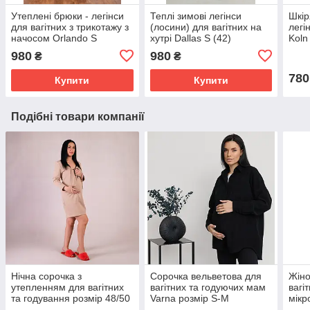
Утеплені брюки - легінси
Теплі зимові легінси
Шкір
для вагітних з трикотажу з
(лосини) для вагітних на
легі
начосом Orlando S
хутрі Dallas S (42)
Koln
Lullababe Чорний
Lullababe Чорний
980
980
₴
₴
780
Купити
Купити
Подібні товари компанії
Нічна сорочка з
Сорочка вельветова для
Жіно
утепленням для вагітних
вагітних та годуючих мам
вагі
та годування розмір 48/50
Varna розмір S-М
мікр
(L/XL) Крапелька Tiana
Lullababe Чорний
розм