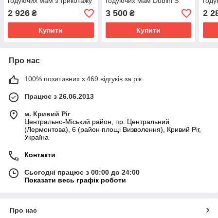
годуючих мам з трикотажу
годуючих мам Dublin S
году
з начісом Urban S (44)
(44) Юла Мама Мокко
Vien
2 926
3 500
2 2
₴
₴
Юла Мама графітовий
Купити
Купити
Про нас
100% позитивних з 469 відгуків за рік
Працює з 26.06.2013
м. Кривий Ріг
Центрально-Міський район, пр. Центральний
(Лермонтова), 6 (район площі Визволення), Кривий Ріг,
Україна
Контакти
Сьогодні працює з 00:00 до 24:00
Показати весь графік роботи
Про нас