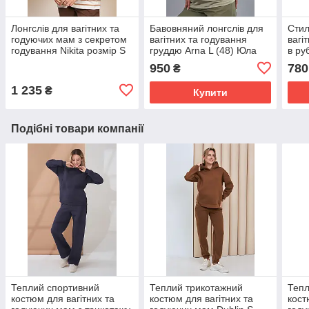
Лонгслів для вагітних та
Бавовняний лонгслів для
Стил
годуючих мам з секретом
вагітних та годування
вагі
годування Nikita розмір S
груддю Arna L (48) Юла
в ру
Юла Мама Коричневий
Мама Оливковий
Чор
950
780
₴
NR-31.032
1 235
₴
Купити
Подібні товари компанії
Теплий спортивний
Теплий трикотажний
Тепл
костюм для вагітних та
костюм для вагітних та
кост