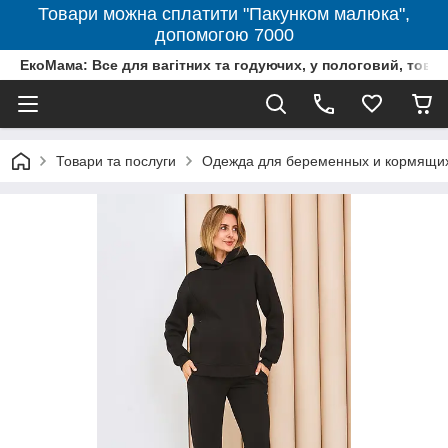
Товари можна сплатити "Пакунком малюка",
допомогою 7000
ЕкоМама: Все для вагітних та годуючих, у пологовий, тов
Товари та послуги
Одежда для беременных и кормящи