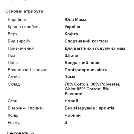
Основні атрибути
Виробник
Юла Мама
Країна виробник
Україна
Верх
Кофта
Вид виробу
Спортивний костюм
Призначення
Для вагітних і годуючих мам
Низ
Штани
Пояс
Бандажний пояс
Властивості тканини
Повітропроникність
Сезон
Зима
Склад
70% Cotton, 30% Polyester.
Waist 95% Cotton, 5%
Elastane.
Стан
Новий
Візерунки і принти
Без візерунків і принтів
Колір
Чорний
Розмір
S
Приховати