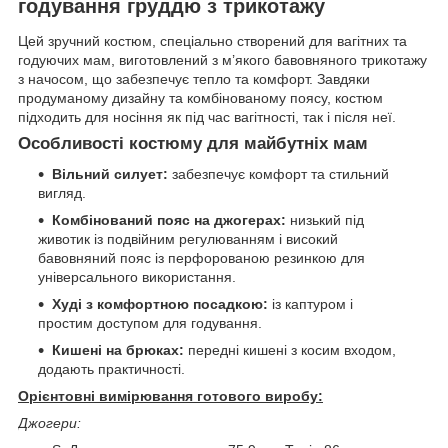
годування груддю з трикотажу
Цей зручний костюм, спеціально створений для вагітних та
годуючих мам, виготовлений з м’якого бавовняного трикотажу
з начосом, що забезпечує тепло та комфорт. Завдяки
продуманому дизайну та комбінованому поясу, костюм
підходить для носіння як під час вагітності, так і після неї.
Особливості костюму для майбутніх мам
Вільний силует:
забезпечує комфорт та стильний
вигляд.
Комбінований пояс на джогерах:
низький під
животик із подвійним регулюванням і високий
бавовняний пояс із перфорованою резинкою для
універсального використання.
Худі з комфортною посадкою:
із каптуром і
простим доступом для годування.
Кишені на брюках:
передні кишені з косим входом,
додають практичності.
Орієнтовні вимірювання готового виробу:
Джогери: