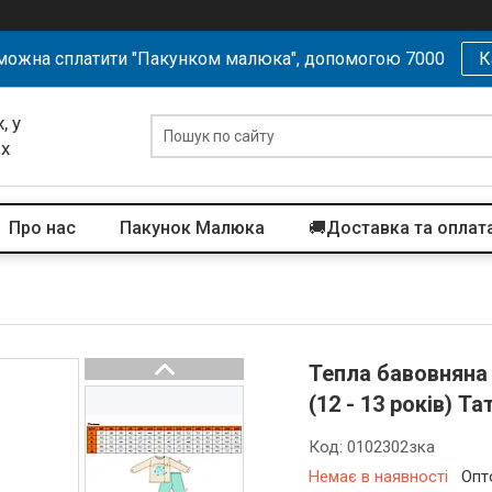
можна сплатити "Пакунком малюка", допомогою 7000
К
, у
их
Про нас
Пакунок Малюка
🚚Доставка та оплат
Тепла бавовняна 
(12 - 13 років) 
Код:
0102302зка
Немає в наявності
Опт