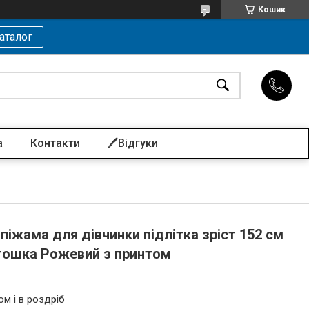
Кошик
аталог
а
Контакти
🖊️Відгуки
піжама для дівчинки підлітка зріст 152 см
Татошка Рожевий з принтом
ом і в роздріб