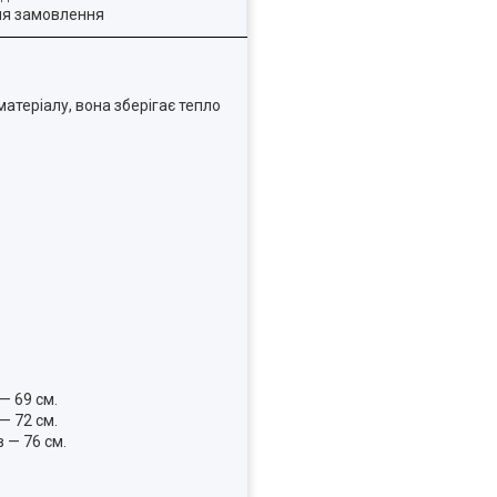
ля замовлення
атеріалу, вона зберігає тепло
— 69 см.
— 72 см.
 — 76 см.