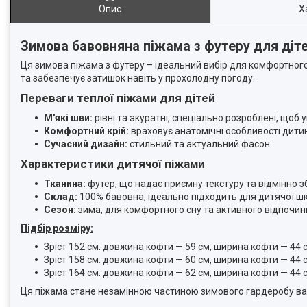
Опис
Х
Зимова бавовняна піжама з футеру для діт
Ця зимова піжама з футеру – ідеальний вибір для комфортного 
та забезпечує затишок навіть у прохолодну погоду.
Переваги теплої піжами для дітей
М'які шви:
рівні та акуратні, спеціально розроблені, щоб
Комфортний крій:
враховує анатомічні особливості дити
Сучасний дизайн:
стильний та актуальний фасон.
Характеристики дитячої піжами
Тканина:
футер, що надає приємну текстуру та відмінно зб
Склад:
100% бавовна, ідеально підходить для дитячої шк
Сезон:
зима, для комфортного сну та активного відпочинк
Підбір розміру:
Зріст 152 см: довжина кофти — 59 см, ширина кофти — 44 
Зріст 158 см: довжина кофти — 60 см, ширина кофти — 44 
Зріст 164 см: довжина кофти — 62 см, ширина кофти — 44 
Ця піжама стане незамінною частиною зимового гардеробу ваш