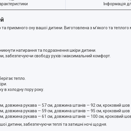
арактеристики
Інформація д
ей
та приємного сну вашої дитини. Виготовлена з м’якого та теплого м
 уникнути натирання та подразнення шкіри дитини.
ни, забезпечуючи свободу рухів і максимальний комфорт.
ерігає тепло.
іри.
у в холодну пору року.
см, довжина рукава — 57 см, довжина штанів — 92 см, кроковий шов 
см, довжина рукава — 59 см, довжина штанів — 95 см, кроковий шов 
см, довжина рукава — 61 см, довжина штанів — 100 см, кроковий шов
ої дитини, забезпечуючи теплі та затишні ночі щодня.