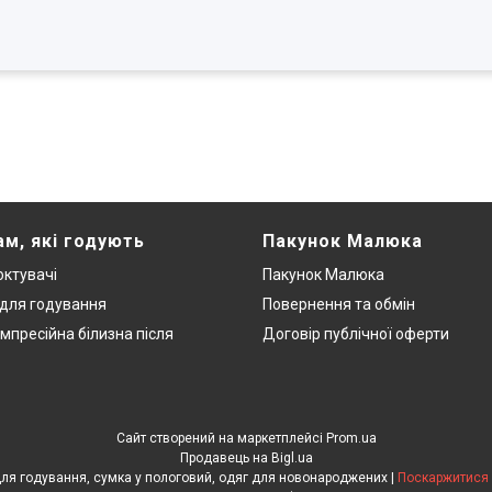
ам, які годують
Пакунок Малюка
ктувачі
Пакунок Малюка
 для годування
Повернення та обмін
мпресійна білизна після
Договір публічної оферти
Сайт створений на маркетплейсі
Prom.ua
Продавець на Bigl.ua
ЕкоМама: Одяг для вагітних, білизна для годування, сумка у пологовий, одяг для новонароджених |
Поскаржитися 