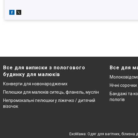
Все для виписки з пологового
Все для м
будинку для малюків
Молоковідсмо
Конверти для новонароджених
Нічні сорочки
Пелюшки для малюків ситець, фланель, муслін
Бандажі та ко
пологів
Непромокальні пелюшки у ліжечко / дитячий
візочок