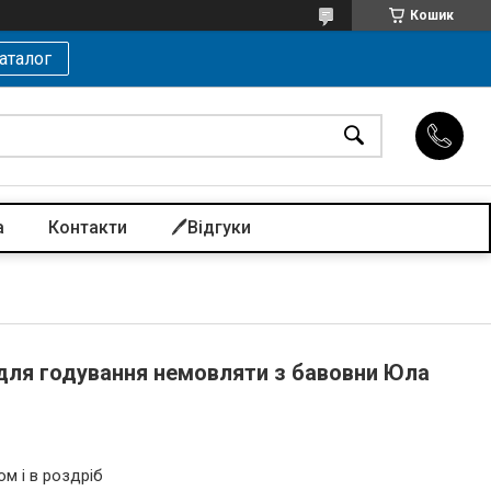
Кошик
аталог
а
Контакти
🖊️Відгуки
для годування немовляти з бавовни Юла
ом і в роздріб