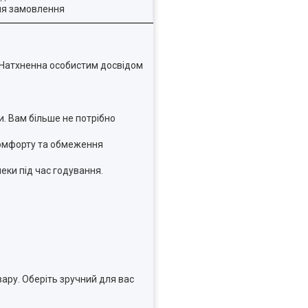
ля замовлення
 Натхненна особистим досвідом
. Вам більше не потрібно
скомфорту та обмеження
еки під час годування.
ару. Оберіть зручний для вас