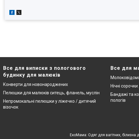
Все для виписки з пологового
Все для м
будинку для малюків
Молоковідсмо
Конверти для новонароджених
Нічні сорочки
Пелюшки для малюків ситець, фланель, муслін
Бандажі та ко
пологів
Непромокальні пелюшки у ліжечко / дитячий
візочок