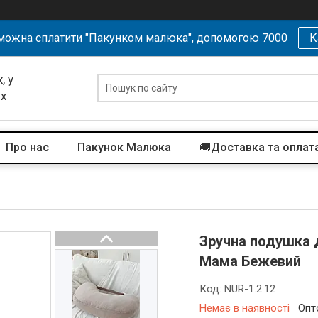
можна сплатити "Пакунком малюка", допомогою 7000
К
, у
их
Про нас
Пакунок Малюка
🚚Доставка та оплат
Зручна подушка 
Мама Бежевий
Код:
NUR-1.2.12
Немає в наявності
Опт