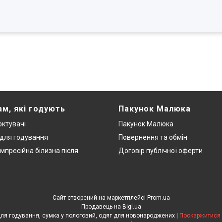
ам, які годують
Пакунок Малюка
ктувачі
Пакунок Малюка
 для годування
Повернення та обмін
мпресійна білизна після
Договір публічної оферти
Сайт створений на маркетплейсі
Prom.ua
Продавець на Bigl.ua
ЕкоМама: Одяг для вагітних, білизна для годування, сумка у пологовий, одяг для новонароджених |
Поскаржитися 