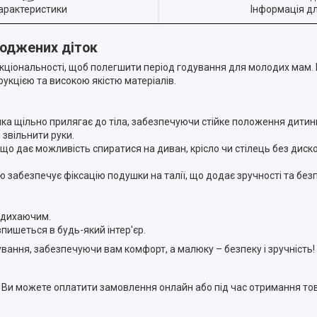
арактеристики
Інформація д
оджених діток
кціональності, щоб полегшити період годування для молодих мам.
кцією та високою якістю матеріалів.
а щільно прилягає до тіла, забезпечуючи стійке положення дитини
 звільнити руки.
, що дає можливість спиратися на диван, крісло чи стілець без ди
 забезпечує фіксацію подушки на талії, що додає зручності та безп
а дихаючим.
впишеться в будь-який інтер'єр.
ання, забезпечуючи вам комфорт, а малюку – безпеку і зручність!
. Ви можете оплатити замовлення онлайн або під час отримання тов