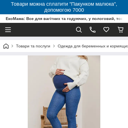
Товари можна сплатити "Пакунком малюка",
допомогою 7000
ЕкоМама: Все для вагітних та годуючих, у пологовий, тов
Товари та послуги
Одежда для беременных и кормящи