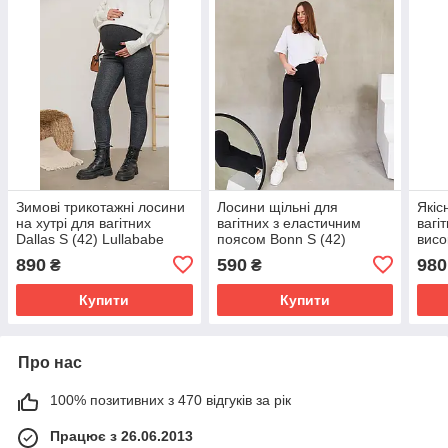
Зимові трикотажні лосини
Лосини щільні для
Якіс
на хутрі для вагітних
вагітних з еластичним
вагі
Dallas S (42) Lullababe
поясом Bonn S (42)
висо
Графітовий
Lullababe Чорний
(42)
890
590
980
₴
₴
Купити
Купити
Про нас
100% позитивних з 470 відгуків за рік
Працює з 26.06.2013