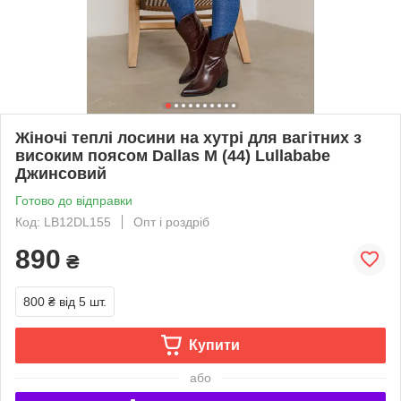
Жіночі теплі лосини на хутрі для вагітних з
високим поясом Dallas M (44) Lullababe
Джинсовий
Готово до відправки
Код: LB12DL155
Опт і роздріб
890
₴
800 ₴
від 5 шт.
Купити
або