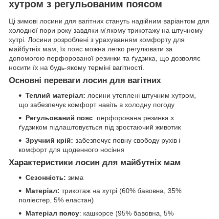
хутром з регульованим поясом
Ці зимові лосини для вагітних стануть надійним варіантом для
холодної пори року завдяки м'якому трикотажу на штучному
хутрі. Лосини розроблені з урахуванням комфорту для
майбутніх мам, їх пояс можна легко регулювати за
допомогою перфорованої резинки та ґудзика, що дозволяє
носити їх на будь-якому терміні вагітності.
Основні переваги лосин для вагітних
Теплий матеріал:
лосини утеплені штучним хутром,
що забезпечує комфорт навіть в холодну погоду
Регульований пояс
: перфорована резинка з
ґудзиком підлаштовується під зростаючий животик
Зручний крій:
забезпечує повну свободу рухів і
комфорт для щоденного носіння
Характеристики лосин для майбутніх мам
Сезонність:
зима
Матеріал:
трикотаж на хутрі (60% бавовна, 35%
поліестер, 5% еластан)
Матеріал поясу
: кашкорсе (95% бавовна, 5%