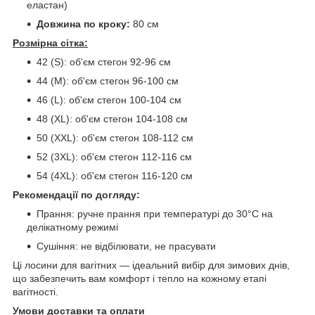
еластан)
Довжина по кроку:
80 см
Розмірна сітка:
42 (S): об'єм стегон 92-96 см
44 (M): об'єм стегон 96-100 см
46 (L): об'єм стегон 100-104 см
48 (XL): об'єм стегон 104-108 см
50 (XXL): об'єм стегон 108-112 см
52 (3XL): об'єм стегон 112-116 см
54 (4XL): об'єм стегон 116-120 см
Рекомендації по догляду:
Прання: ручне прання при температурі до 30°C на
делікатному режимі
Сушіння: не відбілювати, не прасувати
Ці лосини для вагітних — ідеальний вибір для зимових днів,
що забезпечить вам комфорт і тепло на кожному етапі
вагітності.
Умови доставки та оплати