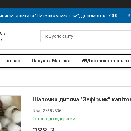
можна сплатити "Пакунком малюка", допомогою 7000
К
, у
их
Про нас
Пакунок Малюка
🚚Доставка та оплат
Шапочка дитяча "Зефірчик" капітон,
Код:
27687536
Готово до відправки
288 ₴