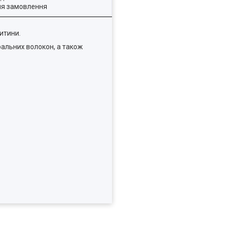
ля замовлення
итини.
ральних волокон, а також