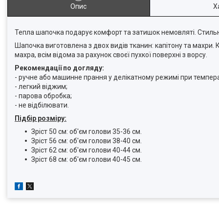
Опис
Х
Тепла шапочка подарує комфорт та затишок немовляті. Стильна
Шапочка виготовлена з двох видів тканин: капітону та махри. 
махра, всім відома за рахунок своєї пухкої поверхні з ворсу.
Рекомендації по догляду:
- ручне або машинне прання у делікатному режимі при темпера
- легкий віджим;
- парова обробка;
- не відбілювати.
Підбір розміру:
Зріст 50 см: об'єм голови 35-36 см.
Зріст 56 см: об'єм голови 38-40 см.
Зріст 62 см: об'єм голови 40-44 см.
Зріст 68 см: об'єм голови 40-45 см.