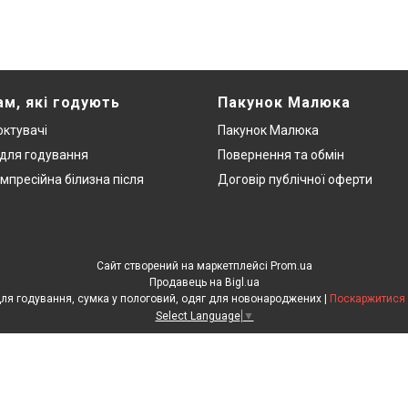
ам, які годують
Пакунок Малюка
ктувачі
Пакунок Малюка
 для годування
Повернення та обмін
мпресійна білизна після
Договір публічної оферти
Сайт створений на маркетплейсі
Prom.ua
Продавець на Bigl.ua
ЕкоМама: Одяг для вагітних, білизна для годування, сумка у пологовий, одяг для новонароджених |
Поскаржитися 
Select Language
▼