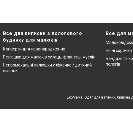
Все для виписки з пологового
Все для м
будинку для малюків
Молоковідсмо
Конверти для новонароджених
Нічні сорочки
Пелюшки для малюків ситець, фланель, муслін
Бандажі та ко
пологів
Непромокальні пелюшки у ліжечко / дитячий
візочок