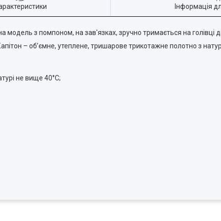
арактеристики
Інформація д
 модель з помпоном, на зав'язках, зручно тримається на голівці д
Капітон – об’ємне, утеплене, тришарове трикотажне полотно з нату
турі не вище 40°С;