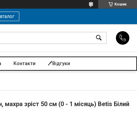
Кошик
аталог
а
Контакти
🖊️Відгуки
 махра зріст 50 см (0 - 1 місяць) Betis Білий