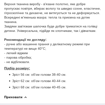
Верхня тканина виробу - в'язане полотно, яке добре
пропускає повітря, вбирає вологу та швидко сохне, еластичне,
гігроскопічне та дихаюче, не витягується та не деформується.
Всередині м'якенька махра: тепла та приємна на дотик
тканина.
Завдяки зав'язкам шапочка буде добре триматися на голівці
дитини. Універсальна, підійде як хлопчикам, так і дівчаткам.
Рекомендації по догляду:
- ручне або машинне прання у делікатному режимі при
температурі не вище 40°С;
- легкий віджим
- парова обробка;
- не відбілювати.
Підбір розміру:
Зріст 56 см: об'єм голови 38-40 см.
Зріст 62 см: об'єм голови 40-44 см.
Зріст 68 см: об'єм голови 40-45 см.
Приховати