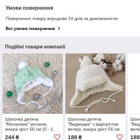
Умови повернення
Повернення товару впродовж 14 днів за домовленістю
Всі умови повернення
Подібні товари компанії
Шапочка дитяча
Шапочка дитяча
Шапо
"Меланжик" меланж,
"Ведмедик" з відворотом
"Вед
махра зріст 56 см (0 - 1
велюр, махра зріст 56 см
велю
місяць) Betis Зелений
(0 - 1 місяць) Betis
(0 -
244
188
188
₴
₴
Молочний