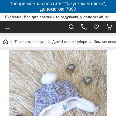
Товари можна сплатити "Пакунком малюка",
допомогою 7000
ЕкоМама: Все для вагітних та годуючих, у пологовий, тов
Товари та послуги
Дитячі головні убори
Зимние шап