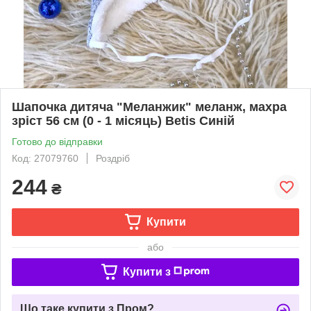
Шапочка дитяча "Меланжик" меланж, махра
зріст 56 см (0 - 1 місяць) Betis Синій
Готово до відправки
Код: 27079760
Роздріб
244
₴
Купити
або
Купити з
Що таке купити з Пром?