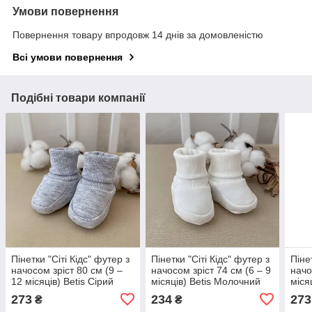
Умови повернення
Повернення товару впродовж 14 днів за домовленістю
Всі умови повернення
Подібні товари компанії
Пінетки "Сіті Кідс" футер з
Пінетки "Сіті Кідс" футер з
Піне
начосом зріст 80 см (9 –
начосом зріст 74 см (6 – 9
начо
12 місяців) Betis Сірий
місяців) Betis Молочний
міся
273
234
273
₴
₴