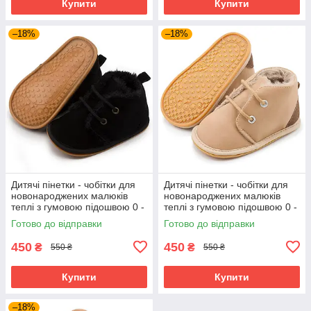
Купити
Купити
–18%
–18%
Дитячі пінетки - чобітки для
Дитячі пінетки - чобітки для
новонароджених малюків
новонароджених малюків
теплі з гумовою підошвою 0 -
теплі з гумовою підошвою 0 -
6 місяців Detki чорний
6 місяців Detki бежевий
Готово до відправки
Готово до відправки
450
450
₴
₴
550 ₴
550 ₴
Купити
Купити
–18%