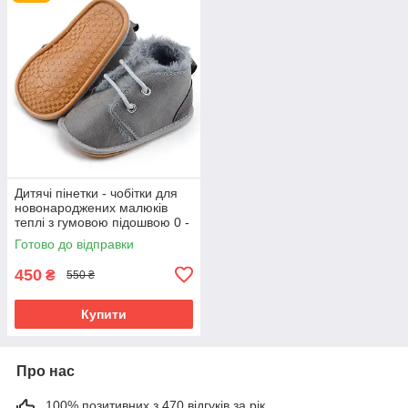
Дитячі пінетки - чобітки для
новонароджених малюків
теплі з гумовою підошвою 0 -
6 місяців Detki сірий
Готово до відправки
450
₴
550 ₴
Купити
Про нас
100% позитивних з 470 відгуків за рік