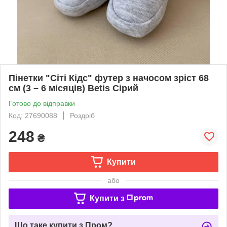
Пінетки "Сіті Кідс" футер з начосом зріст 68
см (3 – 6 місяців) Betis Сірий
Готово до відправки
Код: 27690088
Роздріб
248
₴
Купити
або
Купити з
Що таке купити з Пром?