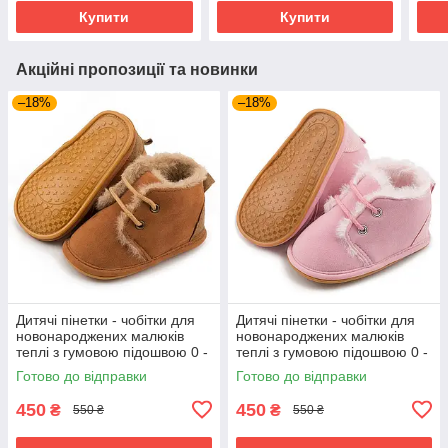
Купити
Купити
Акційні пропозиції та новинки
–18%
–18%
Дитячі пінетки - чобітки для
Дитячі пінетки - чобітки для
новонароджених малюків
новонароджених малюків
теплі з гумовою підошвою 0 -
теплі з гумовою підошвою 0 -
6 місяців Detki коричневий
6 місяців Detki рожевий
Готово до відправки
Готово до відправки
450
450
₴
₴
550 ₴
550 ₴