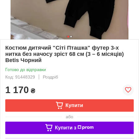
Костюм дитячий "Сіті Пташка" футер 3-х
нитка без начосу зріст 68 см (3 – 6 місяців)
Betis Чорний
Готово до відправки
Код: 91448329
Роздріб
1 170
₴
Купити
або
Купити з