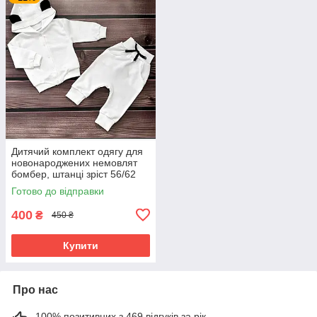
Дитячий комплект одягу для
новонароджених немовлят
бомбер, штанці зріст 56/62
см BST молочний
Готово до відправки
400
₴
450 ₴
Купити
Про нас
100% позитивних з 469 відгуків за рік