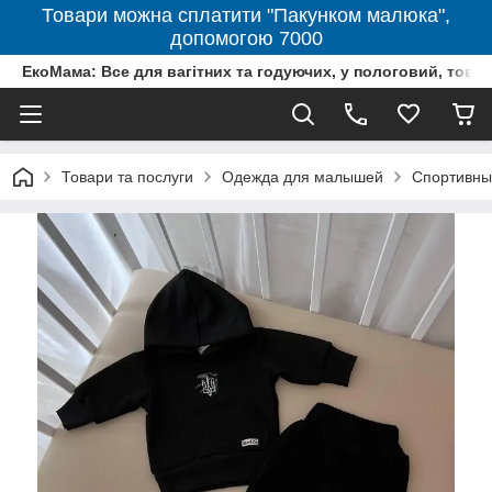
Товари можна сплатити "Пакунком малюка",
допомогою 7000
ЕкоМама: Все для вагітних та годуючих, у пологовий, тов
Товари та послуги
Одежда для малышей
Спортивны