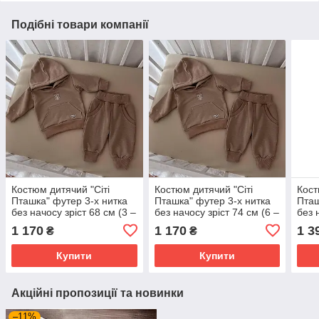
Подібні товари компанії
Костюм дитячий "Сіті
Костюм дитячий "Сіті
Кост
Пташка" футер 3-х нитка
Пташка" футер 3-х нитка
Пташ
без начосу зріст 68 см (3 –
без начосу зріст 74 см (6 –
без 
6 місяців) Betis Кавовий
9 місяців) Betis Кавовий
– 24
1 170
1 170
1 3
₴
₴
Купити
Купити
Акційні пропозиції та новинки
–11%