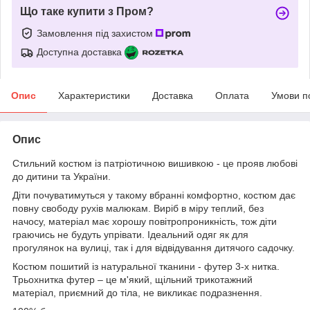
Що таке купити з Пром?
Замовлення під захистом
Доступна доставка
Опис
Характеристики
Доставка
Оплата
Умови п
Опис
Стильний костюм із патріотичною вишивкою - це прояв любові
до дитини та України.
Діти почуватимуться у такому вбранні комфортно, костюм дає
повну свободу рухів малюкам. Виріб в міру теплий, без
начосу, матеріал має хорошу повітропроникність, тож діти
граючись не будуть упрівати. Ідеальний одяг як для
прогулянок на вулиці, так і для відвідування дитячого садочку.
Костюм пошитий із натуральної тканини - футер 3-х нитка.
Трьохнитка футер – це м'який, щільний трикотажний
матеріал, приємний до тіла, не викликає подразнення.