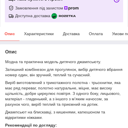
Замовлення під захистом
Доступна доставка
Опис
Характеристики
Доставка
Оплата
Умови п
Опис
Модна та практична модель дитячого джампсьюту.
Затишний комбінезон для прогулянок, вибір дитячого вбрання
номер один, він зручний, теплий та сучасний.
Виріб виготовлений з трикотажного полотна - трьохнитки, яка
має ряд переваг, полотно натуральне, міцне, має високу
щільність, добре циркулює повітря. З одного боку, лицьового,
матеріал - гладенький, а з іншого з м'яким начосом, за
рахунок чого, виріб теплий та приємний на дотик.
Джампсьют на блискавці, з кишенями, капюшоном та
відкритими ніжками.
Рекомендації по догляду: