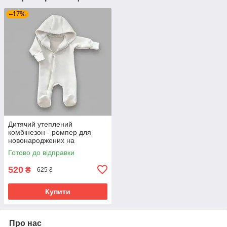
–17%
Дитячий утеплений
комбінезон - ромпер для
новонароджених на
блискавці зріст 56 - 62 см
Готово до відправки
BST Молочний
520
₴
625 ₴
Купити
Про нас