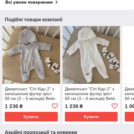
Всі умови повернення
Подібні товари компанії
Джампсьют "Сіті Кідс-2" з
Джампсьют "Сіті Кідс-2" з
Джам
капюшоном футер зріст
капюшоном футер зріст
капю
68 см (3 – 6 місяців) Betis
68 см (3 – 6 місяців) Betis
68 с
Сірий
Молочний
Гірч
1 236
1 236
1 0
₴
₴
Купити
Купити
Акційні пропозиції та новинки