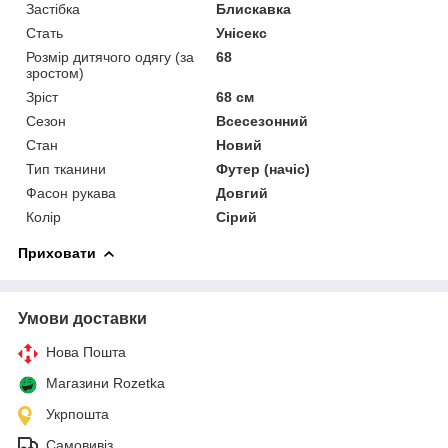
Застібка
Блискавка
Стать
Унісекс
Розмір дитячого одягу (за
68
зростом)
Зріст
68 см
Сезон
Всесезонний
Стан
Новий
Тип тканини
Футер (начіс)
Фасон рукава
Довгий
Колір
Сірий
Приховати
Умови доставки
Нова Пошта
Магазини Rozetka
Укрпошта
Самовивіз