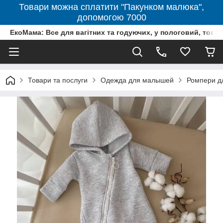
Товари можна сплатити "Пакунком малюка",
допомогою 7000
ЕкоМама: Все для вагітних та годуючих, у пологовий, тов
Товари та послуги
Одежда для малышей
Ромпери д