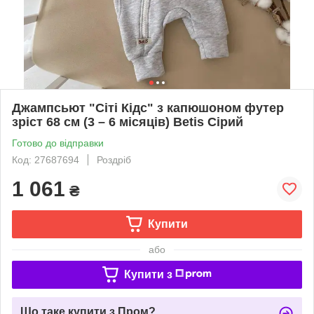
Джампсьют "Сіті Кідс" з капюшоном футер
зріст 68 см (3 – 6 місяців) Betis Сірий
Готово до відправки
Код: 27687694
Роздріб
1 061
₴
Купити
або
Купити з
Що таке купити з Пром?