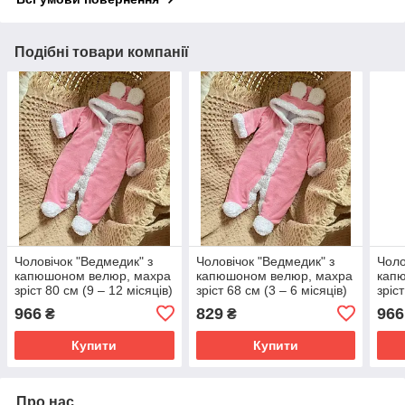
Подібні товари компанії
Чоловічок "Ведмедик" з
Чоловічок "Ведмедик" з
Чоло
капюшоном велюр, махра
капюшоном велюр, махра
кап
зріст 80 см (9 – 12 місяців)
зріст 68 см (3 – 6 місяців)
зріс
Betis Рожевий
Betis Рожевий
Beti
966
829
966
₴
₴
Купити
Купити
Про нас