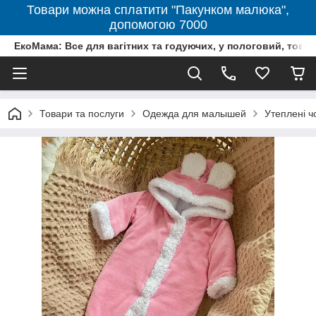
Товари можна сплатити "Пакунком малюка",
допомогою 7000
ЕкоМама: Все для вагітних та годуючих, у пологовий, тов
Товари та послуги
Одежда для малышей
Утеплені ч