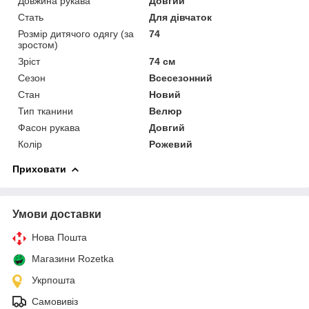
Довжина рукава
Довгий
Стать
Для дівчаток
Розмір дитячого одягу (за
74
зростом)
Зріст
74 см
Сезон
Всесезонний
Стан
Новий
Тип тканини
Велюр
Фасон рукава
Довгий
Колір
Рожевий
Приховати
Умови доставки
Нова Пошта
Магазини Rozetka
Укрпошта
Самовивіз