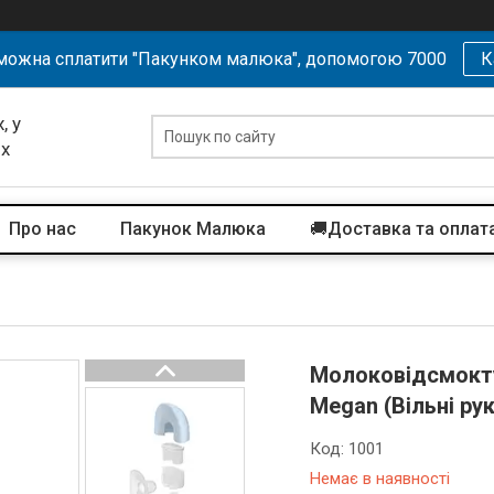
можна сплатити "Пакунком малюка", допомогою 7000
К
, у
их
Про нас
Пакунок Малюка
🚚Доставка та оплат
Молоковідсмокту
Megan (Вільні ру
Код:
1001
Немає в наявності