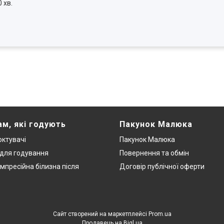
 хв.
ам, які годують
Пакунок Малюка
ктувачі
Пакунок Малюка
 для годування
Повернення та обмін
мпресійна білизна після
Договір публічної оферти
Сайт створений на маркетплейсі
Prom.ua
Продавець на Bigl.ua