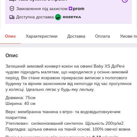
Замовлення під захистом
Доступна доставка
Опис
Характеристики
Доставка
Оплата
Умови п
Опис
Затишний зимовий конверт-кокон на овчині Baby XS ДоРечі
чудово підходить малятам, що народилися у осіннє-зимовий
період. Він стане яскравою прикрасою виписки з пологового
будинку та вірним захисником від непогоди під час прогулянок
у колясці. Ідеально лягає у будь-яку люльку.
Довжина: 75см
Ширина: 40 см
Верх: мембранна тканина з вітро- та водовідштовхуючим
покриттям.
Утеплювач: силіконізований синтепон. Щільність 200гр/м2.
Підкладка: щільна овчина на тканій основі. 100% овечої вовни.