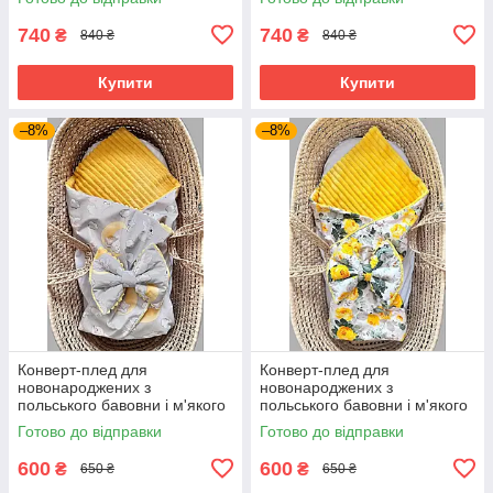
740
740
₴
₴
840 ₴
840 ₴
Купити
Купити
–8%
–8%
Конверт-плед для
Конверт-плед для
новонароджених з
новонароджених з
польського бавовни і м'якого
польського бавовни і м'якого
плюша (без утеплювача) BST
плюша (без утеплювача) BST
Готово до відправки
Готово до відправки
зайчики
жовті троянди
600
600
₴
₴
650 ₴
650 ₴