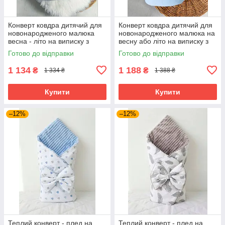
Конверт ковдра дитячий для
Конверт ковдра дитячий для
новонародженого малюка
новонародженого малюка на
весна - літо на виписку з
весну або літо на виписку з
пологового будинку та
пологового будинку та
Готово до відправки
Готово до відправки
прогулянок 80х80 см зі
прогулянок 80х80 см зі
з'ємним
1 134
1 188
₴
₴
1 334 ₴
1 388 ₴
Купити
Купити
–12%
–12%
Теплий конверт - плед на
Теплий конверт - плед на