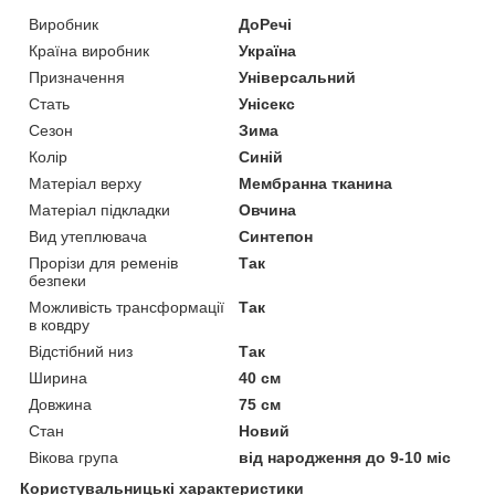
Виробник
ДоРечі
Країна виробник
Україна
Призначення
Універсальний
Стать
Унісекс
Сезон
Зима
Колір
Синій
Матеріал верху
Мембранна тканина
Матеріал підкладки
Овчина
Вид утеплювача
Синтепон
Прорізи для ременів
Так
безпеки
Можливість трансформації
Так
в ковдру
Відстібний низ
Так
Ширина
40 см
Довжина
75 см
Стан
Новий
Вікова група
від народження до 9-10 міс
Користувальницькі характеристики