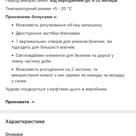
Період використання:
від народження до 9-10 місяців
.
Температурний режим +5 - 20 °С
Приємними бонусами є:
Можливість регулювання об’єму капюшону.
Двостороння застібка-блискавка.
7 вертикальних отворів для ременів безпеки, які
підходять для більшості візочків.
Світловідбивні елементи для безпеки на дорозі у
темну частину доби.
Можливість роз'єднання на 2 частини, та
використання кожної з них окремо як накидку чи вкладку
у санки.
Чудово поєднується з муфтами цього ж виробника.
Приховати
Характеристики
Основні