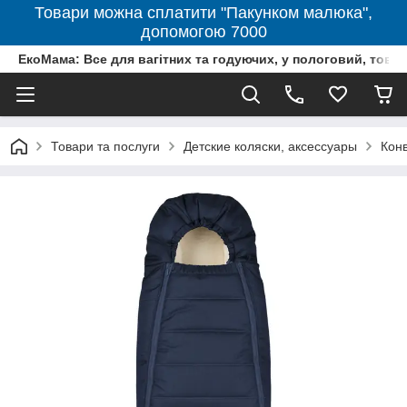
Товари можна сплатити "Пакунком малюка",
допомогою 7000
ЕкоМама: Все для вагітних та годуючих, у пологовий, тов
Товари та послуги
Детские коляски, аксессуары
Конв