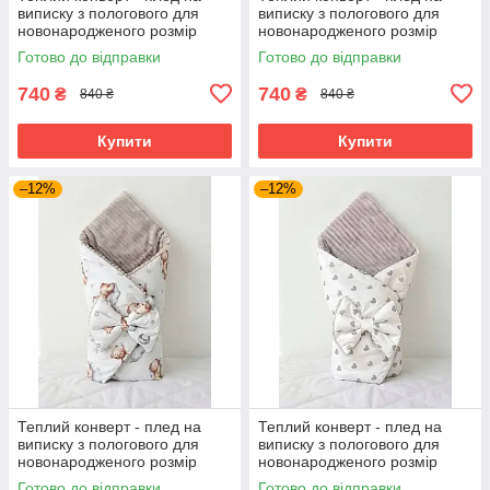
виписку з пологового для
виписку з пологового для
новонародженого розмір
новонародженого розмір
90х80 см BST сердечки
90х80 см BST пір'я
Готово до відправки
Готово до відправки
740
740
₴
₴
840 ₴
840 ₴
Купити
Купити
–12%
–12%
Теплий конверт - плед на
Теплий конверт - плед на
виписку з пологового для
виписку з пологового для
новонародженого розмір
новонародженого розмір
90х80 см BST ведмедики
90х80 см BST сірі серденька
Готово до відправки
Готово до відправки