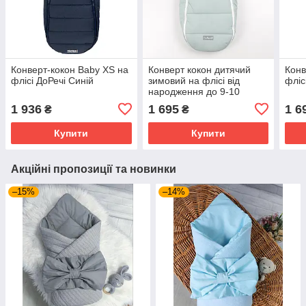
Конверт-кокон Baby XS на
Конверт кокон дитячий
Конв
флісі ДоРечі Синій
зимовий на флісі від
фліс
народження до 9-10
місяців для виписки та
1 936
1 695
1 6
₴
₴
коляски Baby XS ДоРечі
м'ятний
Купити
Купити
Акційні пропозиції та новинки
–15%
–14%