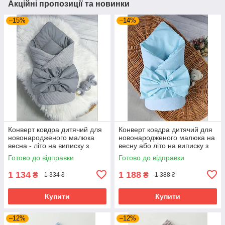
Акційні пропозиції та новинки
–15%
–14%
Конверт ковдра дитячий для
Конверт ковдра дитячий для
новонародженого малюка
новонародженого малюка на
весна - літо на виписку з
весну або літо на виписку з
пологового будинку та
пологового будинку та
Готово до відправки
Готово до відправки
прогулянок 80х80 см зі
прогулянок 80х80 см зі
з'ємним
1 134
1 188
₴
₴
1 334 ₴
1 388 ₴
Купити
Купити
–12%
–12%