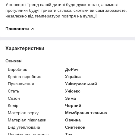
У конверті Тренд вашій дитині буде дуже тепло, а зимові
прогулянки будут тривати стільки, скольки ви самі забажаєте,
незалежно від температури повітря на вулиці!
Приховати
Характеристики
Основні
Виробник
ДоРечі
Країна виробник
Україна
Призначення
Універсальний
Стать
Унісекс
Сезон
Зима
Колір
Чорний
Матеріал верху
Мембранна тканина
Матеріал підкладки
Овчина
Вид утеплювача
Синтепон
Прорізи для ременів
Так