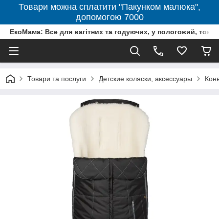
Товари можна сплатити "Пакунком малюка",
допомогою 7000
ЕкоМама: Все для вагітних та годуючих, у пологовий, тов
Товари та послуги
Детские коляски, аксессуары
Конв