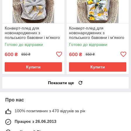
Конверт-плед для
Конверт-плед для
новонароджених з
новонароджених з
польського бавовни і м'якого
польського бавовни і м'якого
плюша (без утеплювача) BST
плюша (без утеплювача) BST
Готово до відправки
Готово до відправки
зайчики
жовті троянди
600
600
₴
₴
650 ₴
650 ₴
Купити
Купити
Показати ще
Про нас
100% позитивних з 470 відгуків за рік
Працює з 26.06.2013