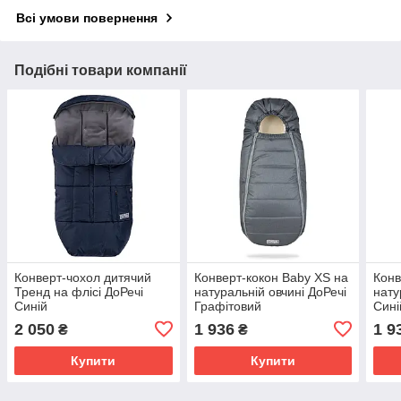
Всі умови повернення
Подібні товари компанії
Конверт-чохол дитячий
Конверт-кокон Baby XS на
Конв
Тренд на флісі ДоРечі
натуральній овчині ДоРечі
нату
Синій
Графітовий
Сині
2 050
1 936
1 9
₴
₴
Купити
Купити