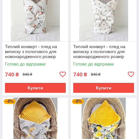
Теплий конверт - плед на
Теплий конверт - плед на
виписку з пологового для
виписку з пологового для
новонародженого розмір
новонародженого розмір
90х80 см BST ведмедики
90х80 см BST сірі серденька
Готово до відправки
Готово до відправки
740
740
₴
₴
840 ₴
840 ₴
Купити
Купити
–8%
–8%