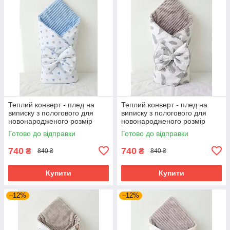
Теплий конверт - плед на
Теплий конверт - плед на
виписку з пологового для
виписку з пологового для
новонародженого розмір
новонародженого розмір
90х80 см BST сердечки
90х80 см BST пір'я
Готово до відправки
Готово до відправки
740
740
₴
₴
840 ₴
840 ₴
Купити
Купити
–12%
–12%