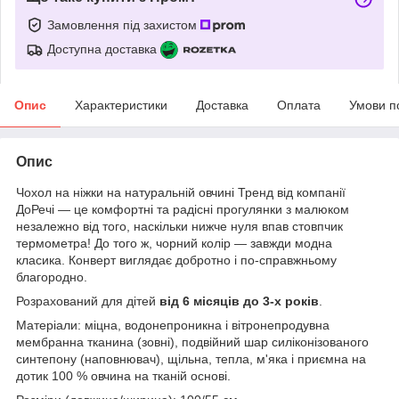
Замовлення під захистом
Доступна доставка
Опис
Характеристики
Доставка
Оплата
Умови п
Опис
Чохол на ніжки на натуральній овчині Тренд від компанії
ДоРечі ― це комфортні та радісні прогулянки з малюком
незалежно від того, наскільки нижче нуля впав стовпчик
термометра! До того ж, чорний колір ― завжди модна
класика. Конверт виглядає добротно і по-справжньому
благородно.
Розрахований для дітей
від 6 місяців до 3-х років
.
Матеріали: міцна, водонепроникна і вітронепродувна
мембранна тканина (зовні), подвійний шар силіконізованого
синтепону (наповнювач), щільна, тепла, м'яка і приємна на
дотик 100 % овчина на тканій основі.