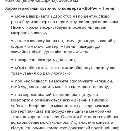
Розміри (довжина/ширина): 100/55 см
Характеристики хутряного конверта «ДоРечі» Тренд:
можна відкривати з двох сторін і по центру. Якщо
розстібнути конверт по периметру, вийде дві половинки.
Нижню можна використовувати окремо як теплий
матрацик в люльку;
лягає в коляску ідеально, тому що змодельований у
формі «гамака». Конверт «Тренд» підійде і до
звичайних візків і до сидінь типу «кокон»;
прекрасно підходить для санок;
м'які набивні «вушка» накидки вбережуть дитину від
травмування об раму коляски;
при необхідності ви можете сформувати капюшон,
який чудово захистить малюка від морозного вітру;
низ спроектований таким чином, що туди з
комфортом розміщуються ніжки дитини в зимових
чобітках. Всередині, в місці контакту з черевичками,
конверт захищає від забруднень щільна мембранна
тканина чорного кольору. Очистити її можна звичайною
вологою серветкою/тканиною. У цій частині конверта
відсутність овчини компенсує додатковий подвійний шар