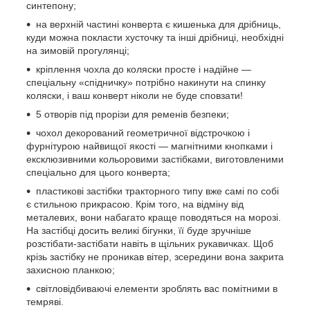
синтепону;
на верхній частині конверта є кишенька для дрібниць,
куди можна покласти хусточку та інші дрібниці, необхідні
на зимовій прогулянці;
кріплення чохла до коляски просте і надійне ―
спеціальну «спідничку» потрібно накинути на спинку
коляски, і ваш конверт ніколи не буде сповзати!
5 отворів під прорізи для ременів безпеки;
чохол декорований геометричної відстрочкою і
фурнітурою найвищої якості ― магнітними кнопками і
ексклюзивними кольоровими застібками, виготовленими
спеціально для цього конверта;
пластикові застібки тракторного типу вже самі по собі
є стильною прикрасою. Крім того, на відміну від
металевих, вони набагато краще поводяться на морозі.
На застібці досить великі бігунки, її буде зручніше
розстібати-застібати навіть в щільних рукавичках. Щоб
крізь застібку не проникав вітер, зсередини вона закрита
захисною планкою;
світловідбиваючі елементи зроблять вас помітними в
темряві.