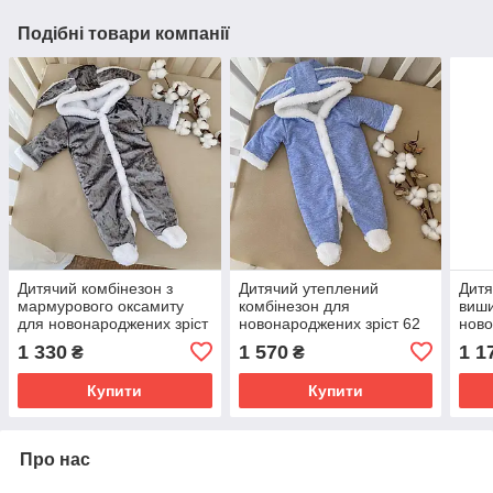
Подібні товари компанії
Дитячий комбінезон з
Дитячий утеплений
Дитя
мармурового оксамиту
комбінезон для
виш
для новонароджених зріст
новонароджених зріст 62
ново
62 см (1 - 3 місяця)
см (1 - 3 місяця) Вухастик
лапк
1 330
1 570
1 1
₴
₴
Оксамит Betis Сірий
Betis Блакитний
міся
Купити
Купити
Про нас