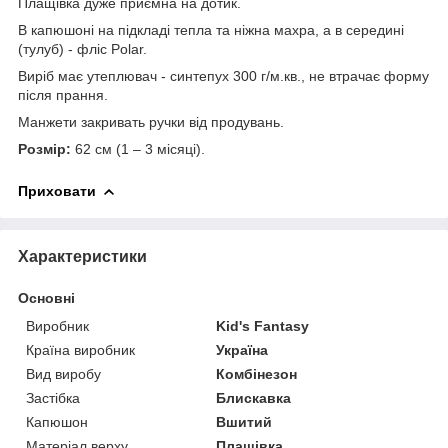
Плащівка дуже приємна на дотик.
В капюшоні на підкладі тепла та ніжна махра, а в середині
(тулуб) - фліс Polar.
Виріб має утеплювач - синтепух 300 г/м.кв., не втрачає форму
після прання.
Манжети закривать ручки від продувань.
Розмір:
62 см (1 – 3 місяці).
Приховати
Характеристики
Основні
Виробник
Kid's Fantasy
Країна виробник
Україна
Вид виробу
Комбінезон
Застібка
Блискавка
Капюшон
Вшитий
Матеріал верху
Плащівка