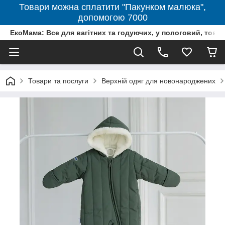
Товари можна сплатити "Пакунком малюка",
допомогою 7000
ЕкоМама: Все для вагітних та годуючих, у пологовий, тов
Товари та послуги
Верхній одяг для новонароджених