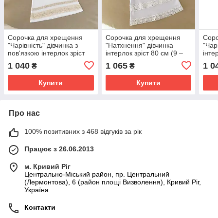
Сорочка для хрещення
Сорочка для хрещення
Сор
"Чарівність" дівчинка з
"Натхнення" дівчинка
"Чар
пов'язкою інтерлок зріст
інтерлок зріст 80 см (9 –
інте
80 см (9 – 12 місяців) Betis
12 місяців) Betis Білий
12 м
1 040
1 065
1 0
₴
₴
Молочний
Мол
Купити
Купити
Про нас
100% позитивних з 468 відгуків за рік
Працює з 26.06.2013
м. Кривий Ріг
Центрально-Міський район, пр. Центральний
(Лермонтова), 6 (район площі Визволення), Кривий Ріг,
Україна
Контакти