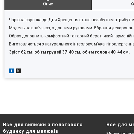
Опис
Х
Чарівна сорочка до Дня Хрещення стане незабутнім атрибуто
Модель на зав'язках, з довгими рукавами. Вбрання декоров
Образ доповнить комфортний та гарний берет, який гармонійн
Виготовляється з натурального інтерлоку: м'яка, гіпоалергенн
Зріст 62 см: об'єм грудей 37-40 см, об'єм голови 40-44 см.
Все для виписки з пологового
Все для м
будинку для малюків
Молоковідсмо