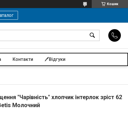
Кошик
аталог
а
Контакти
🖊️Відгуки
ення "Чарівність" хлопчик інтерлок зріст 62
 Betis Молочний