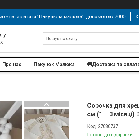
можна сплатити "Пакунком малюка", допомогою 7000
К
, у
их
Про нас
Пакунок Малюка
🚚Доставка та оплат
Сорочка для хрещ
см (1 – 3 місяці)
Код:
27080737
Готово до відправки