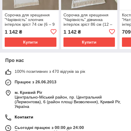
Сорочка для хрещення
Сорочка для хрещення
Кос
"Чарівність" хлопчик
"Чарівність" дівчинка
"Нат
інтерлок зріст 74 см (6 – 9
інтерлок зріст 86 см (12 –
інте
місяців) Betis Молочний
18 місяців) Betis
18 м
1 142
1 142
709
₴
₴
Молочний
Мол
Купити
Купити
Про нас
100% позитивних з 470 відгуків за рік
Працює з 26.06.2013
м. Кривий Ріг
Центрально-Міський район, пр. Центральний
(Лермонтова), 6 (район площі Визволення), Кривий Ріг,
Україна
Контакти
Сьогодні працює з 00:00 до 24:00