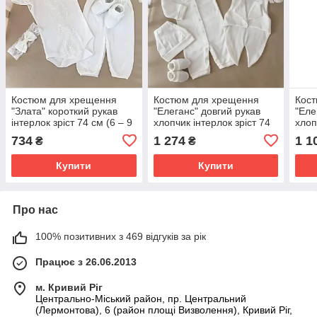
Костюм для хрещення
Костюм для хрещення
Кос
"Злата" короткий рукав
"Елеганс" довгий рукав
"Еле
інтерлок зріст 74 см (6 – 9
хлопчик інтерлок зріст 74
хлоп
місяців) Betis Молочний
см (6 – 9 місяців) Betis
см (
734
1 274
1 1
₴
₴
Молочний
Мол
Купити
Купити
Про нас
100% позитивних з 469 відгуків за рік
Працює з 26.06.2013
м. Кривий Ріг
Центрально-Міський район, пр. Центральний
(Лермонтова), 6 (район площі Визволення), Кривий Ріг,