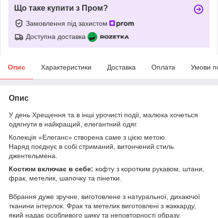
Що таке купити з Пром?
Замовлення під захистом
Доступна доставка
Опис
Характеристики
Доставка
Оплата
Умови п
Опис
У день Хрещення та в інші урочисті події, малюка хочеться
одягнути в найкращий, елегантний одяг.
Колекція «Елеганс» створена саме з цією метою.
Наряд поєднує в собі стриманий, витончений стиль
джентельмена.
Костюм включає в себе:
кофту з коротким рукавом, штани,
фрак, метелик, шапочку та пінетки.
Вбрання дуже зручне, виготовлене з натуральної, дихаючої
тканини інтерлок. Фрак та метелик виготовлені з жаккарду,
який надає особливого шику та неповторності образу.