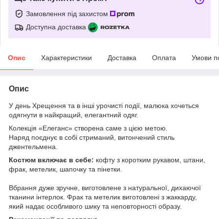
Замовлення під захистом
Доступна доставка
Опис
Характеристики
Доставка
Оплата
Умови п
Опис
У день Хрещення та в інші урочисті події, малюка хочеться
одягнути в найкращий, елегантний одяг.
Колекція «Елеганс» створена саме з цією метою.
Наряд поєднує в собі стриманий, витончений стиль
джентельмена.
Костюм включає в себе:
кофту з коротким рукавом, штани,
фрак, метелик, шапочку та пінетки.
Вбрання дуже зручне, виготовлене з натуральної, дихаючої
тканини інтерлок. Фрак та метелик виготовлені з жаккарду,
який надає особливого шику та неповторності образу.