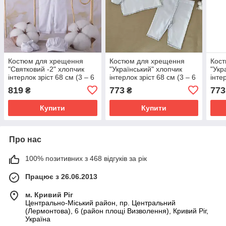
Костюм для хрещення
Костюм для хрещення
Кос
"Святковий -2" хлопчик
"Український" хлопчик
"Укр
інтерлок зріст 68 см (3 – 6
інтерлок зріст 68 см (3 – 6
інте
місяців) Betis Білий
місяців) Betis Білий з
міся
819
773
773
₴
₴
блакитним
чер
Купити
Купити
Про нас
100% позитивних з 468 відгуків за рік
Працює з 26.06.2013
м. Кривий Ріг
Центрально-Міський район, пр. Центральний
(Лермонтова), 6 (район площі Визволення), Кривий Ріг,
Україна