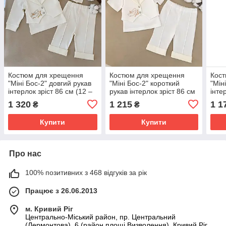
Костюм для хрещення
Костюм для хрещення
Кос
"Міні Бос-2" довгий рукав
"Міні Бос-2" короткий
"Мін
інтерлок зріст 86 см (12 –
рукав інтерлок зріст 86 см
інте
18 місяців) Betis
(12 – 18 місяців) Betis
18 м
1 320
1 215
1 1
₴
₴
Молочний
Молочний
Мол
Купити
Купити
Про нас
100% позитивних з 468 відгуків за рік
Працює з 26.06.2013
м. Кривий Ріг
Центрально-Міський район, пр. Центральний
(Лермонтова), 6 (район площі Визволення), Кривий Ріг,