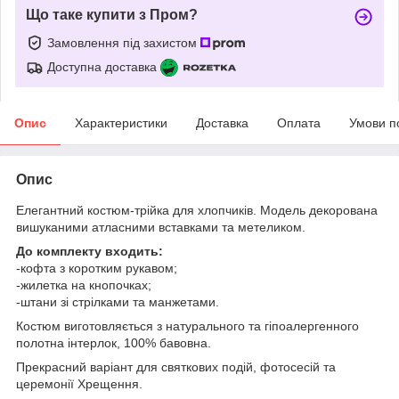
Що таке купити з Пром?
Замовлення під захистом
Доступна доставка
Опис
Характеристики
Доставка
Оплата
Умови п
Опис
Елегантний костюм-трійка для хлопчиків. Модель декорована
вишуканими атласними вставками та метеликом.
До комплекту входить:
-кофта з коротким рукавом;
-жилетка на кнопочках;
-штани зі стрілками та манжетами.
Костюм виготовляється з натурального та гіпоалергенного
полотна інтерлок, 100% бавовна.
Прекрасний варіант для святкових подій, фотосесій та
церемонії Хрещення.