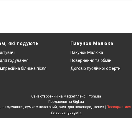
ам, які годують
Пакунок Малюка
ктувачі
Пакунок Малюка
 для годування
Повернення та обмін
мпресійна білизна після
Договір публічної оферти
Сайт створений на маркетплейсі
Prom.ua
Продавець на Bigl.ua
ЕкоМама: Одяг для вагітних, білизна для годування, сумка у пологовий, одяг для новонароджених |
Поскаржитися 
Select Language
▼