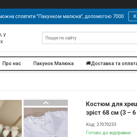
можна сплатити "Пакунком малюка", допомогою 7000
К
, у
их
Про нас
Пакунок Малюка
🚚Доставка та оплат
Костюм для хреще
зріст 68 см (3 – 6
Код:
27070233
Готово до відправки