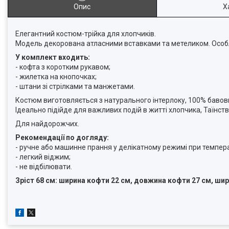
Опис
Х
Елегантний костюм-трійка для хлопчиків.
Модель декорована атласними вставками та метеликом. Особ
У комплект входить:
- кофта з коротким рукавом;
- жилетка на кнопочках;
- штани зі стрілками та манжетами.
Костюм виготовляється з натурального інтерлоку, 100% бавовн
Ідеально підійде для важливих подій в житті хлопчика, Таїнст
Для найдорожчих.
Рекомендації по догляду:
- ручне або машинне прання у делікатному режимі при темпера
- легкий віджим;
- не відбілювати.
Зріст 68 см: ширина кофти 22 см, довжина кофти 27 см, шир