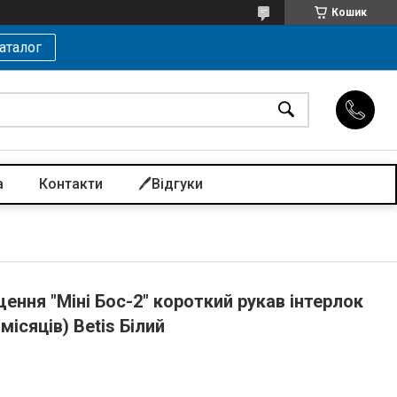
Кошик
аталог
а
Контакти
🖊️Відгуки
ння "Міні Бос-2" короткий рукав інтерлок
 місяців) Betis Білий