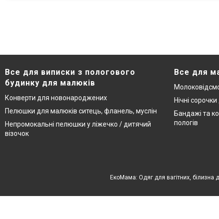
Все для виписки з пологового
Все для м
будинку для малюків
Молоковідсмо
Конверти для новонароджених
Нічні сорочки
Пелюшки для малюків ситець, фланель, муслін
Бандажі та ко
пологів
Непромокальні пелюшки у ліжечко / дитячий
візочок