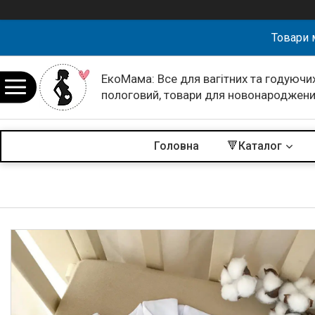
Товари 
ЕкоМама: Все для вагітних та годуючих
пологовий, товари для новонароджен
Головна
🔻Каталог