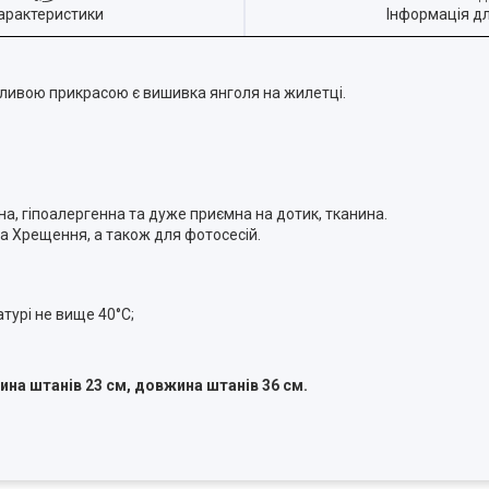
арактеристики
Інформація д
ливою прикрасою є вишивка янголя на жилетці.
а, гіпоалергенна та дуже приємна на дотик, тканина.
ва Хрещення, а також для фотосесій.
турі не вище 40°С;
ина штанів 23 см, довжина штанів 36 см.