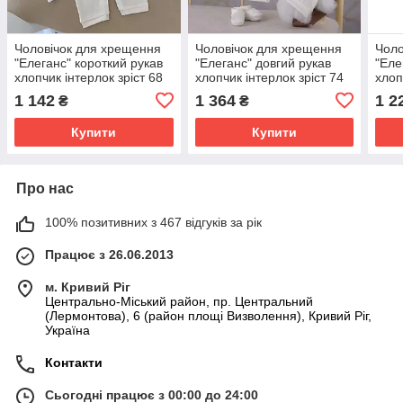
Чоловічок для хрещення
Чоловічок для хрещення
Чоло
"Елеганс" короткий рукав
"Елеганс" довгий рукав
"Еле
хлопчик інтерлок зріст 68
хлопчик інтерлок зріст 74
хлоп
см (3 – 6 місяців) Betis
см (6 – 9 місяців) Betis
см (1
1 142
1 364
1 2
₴
₴
Молочний
Молочний
Біли
Купити
Купити
Про нас
100% позитивних з 467 відгуків за рік
Працює з 26.06.2013
м. Кривий Ріг
Центрально-Міський район, пр. Центральний
(Лермонтова), 6 (район площі Визволення), Кривий Ріг,
Україна
Контакти
Сьогодні працює з 00:00 до 24:00