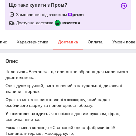
Що таке купити з Пром?
Замовлення під захистом
Доступна доставка
пис
Характеристики
Доставка
Оплата
Умови пове
Опис
Чоловічок «Елеганс» - це елегантне вбрання для маленького
джентельмена.
Одяг дуже зручний, виготовлений з натуральної, дихаючої
тканини інтерлок.
Фрак та метелик виготовлені з жаккарду, який надає
особливого шарму та неповторності образу.
У комплект входить:
чоловічок з довгим рукавом, фрак,
шапочка, пінетки.
Ексклюзивна колекція «Святковий одяг» фабрики betiS;
Тканина: інтерлок , жаккард, кулір;