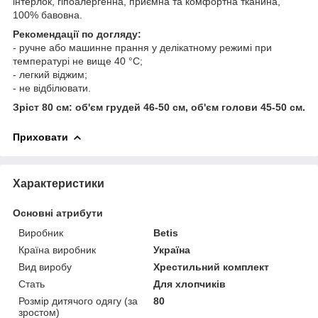
інтерлок, гіпоалергенна, приємна та комфортна тканина,
100% бавовна.
Рекомендації по догляду:
- ручне або машинне прання у делікатному режимі при
температурі не вище 40 °С;
- легкий віджим;
- не відбілювати.
Зріст 80 см: об'єм грудей 46-50 см, об'єм голови 45-50 см.
Приховати
Характеристики
Основні атрибути
Виробник
Betis
Країна виробник
Україна
Вид виробу
Хрестильний комплект
Стать
Для хлопчиків
Розмір дитячого одягу (за
80
зростом)