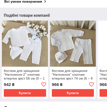
Всі умови повернення
Подібні товари компанії
Костюм для хрещення
Костюм для хрещення
Кос
"Натхнення-2" хлопчик
"Натхнення" хлопчик
"Нат
інтерлок зріст 56 см (0 – 1
інтерлок зріст 74 см (6 – 9
інте
місяць) Betis Білий
місяців) Betis Білий
12 м
942
966
966
₴
₴
Мол
Купити
Купити