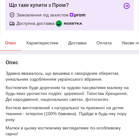
Що таке купити з Пром?
Замовлення під захистом
Доступна доставка
Опис
Характеристики
Доставка
Оплата
Умови п
Опис
Здавна вважалось, що вишивка є своєрідним оберегом,
унікальним оздобленням українського вбрання.
Костюмчик буде доречним та чудово пасуватиме малюку на
будь-яких урочистих подіях: церемонії Таїнства Хрещення,
Дні народження, національних святах, фотосесіях.
Костюм виготовлений з натуральної та приємної на дотик
тканини - інтерлок (100% бавовна). Підійде в будь-яку пору
року.
Малюк в цьому костюмчику виглядатиме по-особливому
гарно!