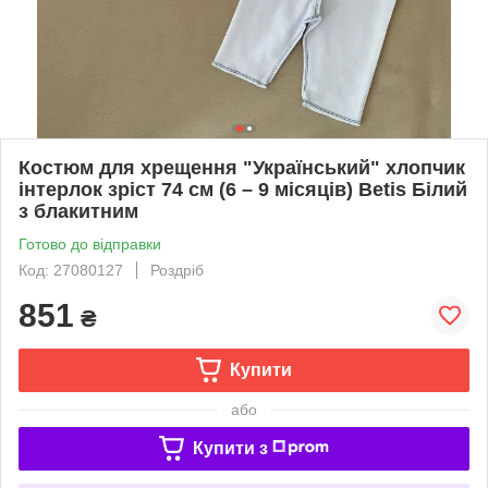
Костюм для хрещення "Український" хлопчик
інтерлок зріст 74 см (6 – 9 місяців) Betis Білий
з блакитним
Готово до відправки
Код: 27080127
Роздріб
851
₴
Купити
або
Купити з