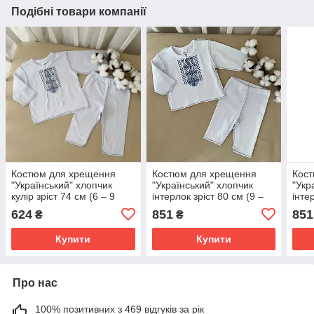
Подібні товари компанії
Костюм для хрещення
Костюм для хрещення
Кос
"Український" хлопчик
"Український" хлопчик
"Укр
кулір зріст 74 см (6 – 9
інтерлок зріст 80 см (9 –
інте
місяців) Betis Білий з
12 місяців) Betis Білий з
міся
624
851
851
₴
₴
блакитним
блакитним
чер
Купити
Купити
Про нас
100% позитивних з 469 відгуків за рік