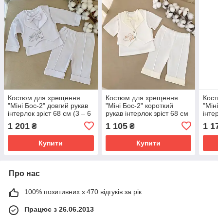
Костюм для хрещення
Костюм для хрещення
Кос
"Міні Бос-2" довгий рукав
"Міні Бос-2" короткий
"Мін
інтерлок зріст 68 см (3 – 6
рукав інтерлок зріст 68 см
інте
місяців) Betis Білий
(3 – 6 місяців) Betis
міся
1 201
1 105
1 1
₴
₴
Молочний
Купити
Купити
Про нас
100% позитивних з 470 відгуків за рік
Працює з 26.06.2013