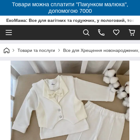
Товари можна сплатити "Пакунком малюка",
допомогою 7000
ЕкоМама: Все для вагітних та годуючих, у пологовий, тов
Товари та послуги
Все для Хрещення новонароджених, 