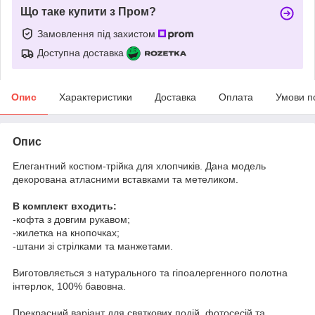
Що таке купити з Пром?
Замовлення під захистом
Доступна доставка
Опис
Характеристики
Доставка
Оплата
Умови п
Опис
Елегантний костюм-трійка для хлопчиків. Дана модель
декорована атласними вставками та метеликом.
В комплект входить:
-кофта з довгим рукавом;
-жилетка на кнопочках;
-штани зі стрілками та манжетами.
Виготовляється з натурального та гіпоалергенного полотна
інтерлок, 100% бавовна.
Прекрасний варіант для святкових подій, фотосесій та