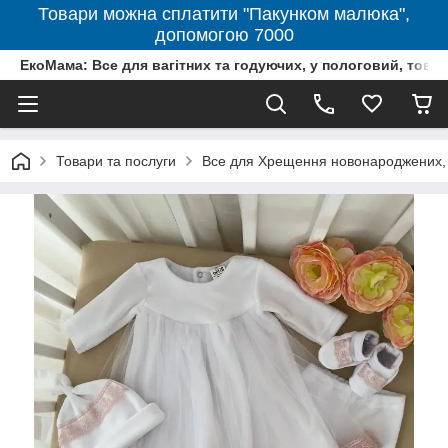
Товари можна сплатити "Пакунком малюка",
допомогою 7000
ЕкоМама: Все для вагітних та годуючих, у пологовий, тов
Товари та послуги
Все для Хрещення новонароджених, 