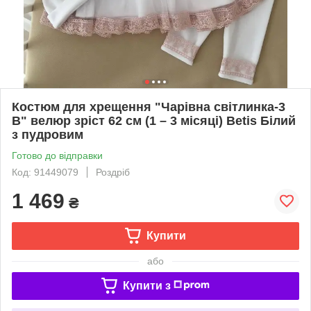
Костюм для хрещення "Чарівна світлинка-3
В" велюр зріст 62 см (1 – 3 місяці) Betis Білий
з пудровим
Готово до відправки
Код: 91449079
Роздріб
1 469
₴
Купити
або
Купити з