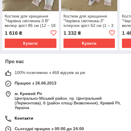
Костюм для хрещення
Костюм для хрещення
Кос
"Чарівна світлинка-3 В"
"Чарівна світлинка-3"
"Чар
велюр зріст 86 см (12 – 18
інтерлок зріст 62 см (1 – 3
велю
місяців) Betis Білий з
місяці) Betis Білий з
міся
1 616
1 332
1 4
₴
₴
пудровим
пудровим
пуд
Купити
Купити
Про нас
100% позитивних з 468 відгуків за рік
Працює з 26.06.2013
м. Кривий Ріг
Центрально-Міський район, пр. Центральний
(Лермонтова), 6 (район площі Визволення), Кривий Ріг,
Україна
Контакти
Сьогодні працює з 00:00 до 24:00