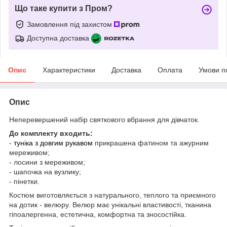
Що таке купити з Пром?
Замовлення під захистом
Доступна доставка
Опис
Характеристики
Доставка
Оплата
Умови п
Опис
Неперевершений набір святкового вбрання для дівчаток.
До комплекту входить:
-
туніка з довгим рукавом
прикрашена фатином та ажурним
мереживом;
- лосини з мереживом;
- шапочка на вузлику;
- пінетки.
Костюм виготовляється з натурального, теплого та приємного
на дотик - велюру. Велюр має унікальні властивості, тканина
гіпоалергенна, естетична, комфортна та зносостійка.